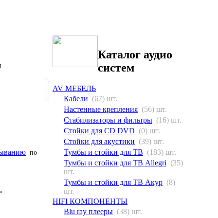
Каталог аудио
я
систем
AV МЕБЕЛЬ
Кабели
(67) шт.
Настенные крепления
(56) шт.
Стабилизаторы и фильтры
(16) шт.
Стойки для CD DVD
(0) шт.
Стойки для акустики
(39) шт.
Тумбы и стойки для ТВ
(183) шт.
по
Тумбы и стойки для ТВ Allegri
(35)
шт.
Тумбы и стойки для ТВ Акур
(8)
шт.
я
HIFI КОМПОНЕНТЫ
Blu ray плееры
(38) шт.