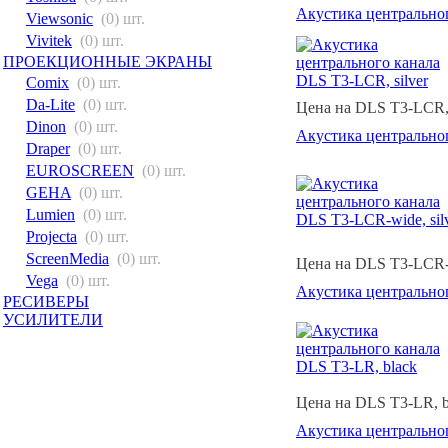
Акустика центральног
Viewsonic
(0) шт.
Vivitek
(0) шт.
ПРОЕКЦИОННЫЕ ЭКРАНЫ
Comix
(0) шт.
Da-Lite
(0) шт.
Цена на DLS T3-LCR, s
Dinon
(0) шт.
Акустика центральног
Draper
(0) шт.
EUROSCREEN
(0) шт.
GEHA
(0) шт.
Lumien
(0) шт.
Projecta
(0) шт.
ScreenMedia
(0) шт.
Цена на DLS T3-LCR-wi
Vega
(0) шт.
Акустика центральног
РЕСИВЕРЫ
УСИЛИТЕЛИ
Цена на DLS T3-LR, b
Акустика центральног