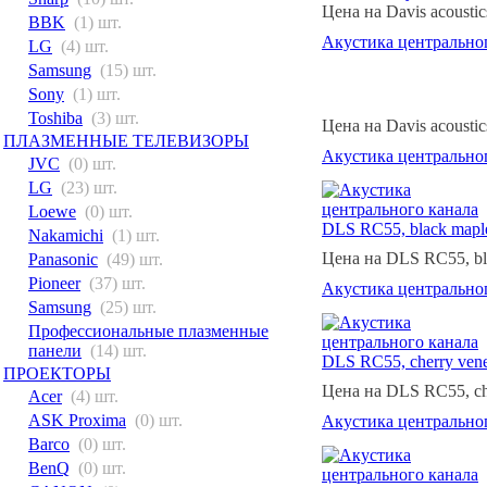
Цена на Davis acoustic
BBK
(1) шт.
Акустика центрального
LG
(4) шт.
Samsung
(15) шт.
Sony
(1) шт.
Toshiba
(3) шт.
Цена на Davis acoustic
ПЛАЗМЕННЫЕ ТЕЛЕВИЗОРЫ
Акустика центральног
JVC
(0) шт.
LG
(23) шт.
Loewe
(0) шт.
Nakamichi
(1) шт.
Цена на DLS RC55, bl
Panasonic
(49) шт.
Pioneer
(37) шт.
Акустика центральног
Samsung
(25) шт.
Профессиональные плазменные
панели
(14) шт.
ПРОЕКТОРЫ
Цена на DLS RC55, che
Acer
(4) шт.
ASK Proxima
(0) шт.
Акустика центрально
Barco
(0) шт.
BenQ
(0) шт.