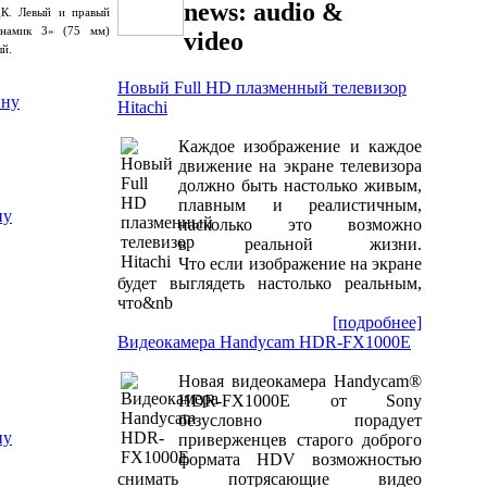
news: audio &
ДК. Левый и правый
инамик 3»
(75
мм)
video
ый.
Новый Full HD плазменный телевизор
Hitachi
Каждое изображение и каждое
движение на экране телевизора
должно быть настолько живым,
плавным и реалистичным,
насколько это возможно
в реальной жизни.
Что если изображение на экране
будет выглядеть настолько реальным,
что&nb
[подробнее]
Видеокамера Handycam HDR-FX1000E
Новая видеокамера Handycam®
HDR-FX1000E от Sony
безусловно порадует
приверженцев старого доброго
формата HDV возможностью
снимать потрясающие видео