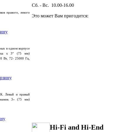
Сб. - Вс. 10.00-16.00
ков правого, левого
Это может Вам пригодится:
нных в одном корпусе
ика х 3“
(75
мм)
0 Вт, 72- 25000 Гц,
ДК. Левый и правый
инамик 3»
(75
мм)
Hi-Fi and Hi-End