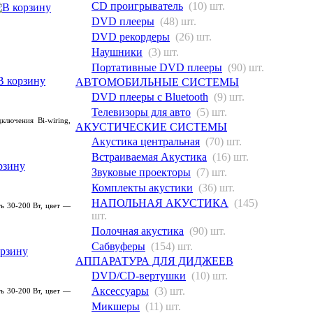
CD проигрыватель
(10) шт.
DVD плееры
(48) шт.
DVD рекордеры
(26) шт.
Наушники
(3) шт.
Портативные DVD плееры
(90) шт.
АВТОМОБИЛЬНЫЕ СИСТЕМЫ
DVD плееры с Bluetooth
(9) шт.
Телевизоры для авто
(5) шт.
лючения Bi-wiring,
АКУСТИЧЕСКИЕ СИСТЕМЫ
Акустика центральная
(70) шт.
Встраиваемая Акустика
(16) шт.
Звуковые проекторы
(7) шт.
Комплекты акустики
(36) шт.
НАПОЛЬНАЯ АКУСТИКА
(145)
ть 30-200 Вт, цвет —
шт.
Полочная акустика
(90) шт.
Сабвуферы
(154) шт.
АППАРАТУРА ДЛЯ ДИДЖЕЕВ
DVD/CD-вертушки
(10) шт.
Аксессуары
(3) шт.
ть 30-200 Вт, цвет —
Микшеры
(11) шт.