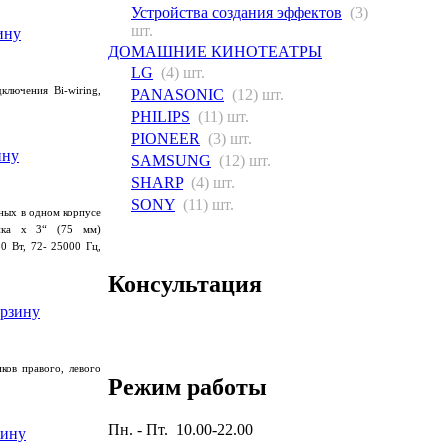
Устройства создания эффектов
(3)
шт.
ДОМАШНИЕ КИНОТЕАТРЫ
LG
(4) шт.
лючения Bi-wiring,
PANASONIC
(12) шт.
PHILIPS
(11) шт.
PIONEER
(3) шт.
SAMSUNG
(12) шт.
SHARP
(4) шт.
SONY
(11) шт.
нных в одном корпусе
ика х 3“
(75
мм)
0 Вт, 72- 25000 Гц,
Консультация
ков правого, левого
Режим работы
Пн. - Пт. 10.00-22.00