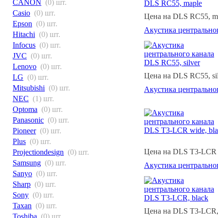
CANON
(0) шт.
Casio
(0) шт.
Цена на DLS RC55, ma
Epson
(0) шт.
Акустика центральног
Hitachi
(0) шт.
Infocus
(0) шт.
JVC
(0) шт.
Lenovo
(0) шт.
Цена на DLS RC55, sil
LG
(0) шт.
Mitsubishi
(0) шт.
Акустика центральног
NEC
(1) шт.
Optoma
(0) шт.
Panasonic
(0) шт.
Pioneer
(0) шт.
Plus
(0) шт.
Цена на DLS T3-LCR w
Projectiondesign
(0) шт.
Samsung
(0) шт.
Акустика центрально
Sanyo
(0) шт.
Sharp
(0) шт.
Sony
(0) шт.
Taxan
(0) шт.
Цена на DLS T3-LCR, 
Toshiba
(0) шт.