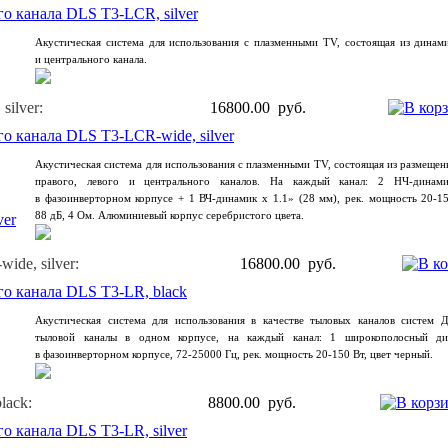
о канала DLS T3-LCR, silver
Aкустическая система для использования с плазменными TV, состоящая из динами
и центрального канала.
ilver:
16800.00 руб.
о канала DLS T3-LCR-wide, silver
Aкустическая система для использования с плазменными TV, состоящая из размеще
правого, левого и центрального каналов. На каждый канал: 2 НЧ-динам
в фазоинверторном корпусе + 1 ВЧ-динамик х 1.1»
(28
мм), рек. мощность 20-15
88 дБ, 4 Ом. Алюминиевый корпус серебристого цвета.
de, silver:
16800.00 руб.
о канала DLS T3-LR, black
Aкустическая система для использования в качестве тыловых каналов систем 
тыловой каналы в одном корпусе, на каждый канал: 1 широкополосный д
в фазоинверторном корпусе, 72-25000 Гц, рек. мощность 20-150 Вт, цвет черный.
lack:
8800.00 руб.
о канала DLS T3-LR, silver