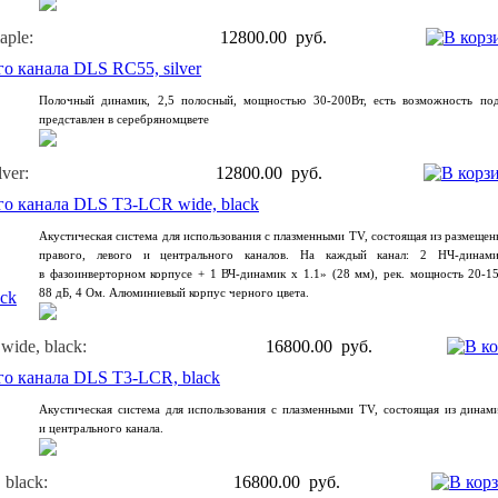
ple:
12800.00 руб.
о канала DLS RC55, silver
Полочный динамик, 2,5 полосный, мощностью 30-200Вт, есть возможность подк
представлен в серебряномцвете
ver:
12800.00 руб.
о канала DLS T3-LCR wide, black
Aкустическая система для использования с плазменными TV, состоящая из размеще
правого, левого и центрального каналов. На каждый канал: 2 НЧ-динам
в фазоинверторном корпусе + 1 ВЧ-динамик х 1.1»
(28
мм), рек. мощность 20-15
88 дБ, 4 Ом. Алюминиевый корпус черного цвета.
ide, black:
16800.00 руб.
го канала DLS T3-LCR, black
Aкустическая система для использования с плазменными TV, состоящая из динами
и центрального канала.
black:
16800.00 руб.