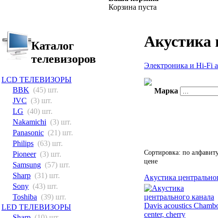
Корзина пуста
Акустика 
Каталог
телевизоров
Электроника и Hi-Fi 
LCD ТЕЛЕВИЗОРЫ
BBK
(45) шт.
Марка
JVC
(3) шт.
LG
(40) шт.
Nakamichi
(3) шт.
Panasonic
(21) шт.
Philips
(63) шт.
Сортировка: по алфавит
Pioneer
(3) шт.
цене
Samsung
(57) шт.
Sharp
(31) шт.
Акустика центрального
Sony
(43) шт.
Toshiba
(39) шт.
LED ТЕЛЕВИЗОРЫ
Sharp
(10) шт.