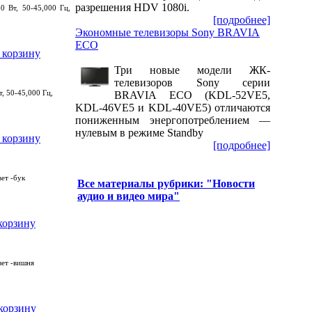
разрешения HDV 1080i.
0 Вт, 50-45,000 Гц,
[подробнее]
Экономные телевизоры Sony BRAVIA
ECO
Три новые модели ЖК-
телевизоров Sony серии
, 50-45,000 Гц,
BRAVIA ECO
(KDL
-52VE5,
KDL-46VE5 и KDL-40VE5) отличаются
пониженным энергопотреблением —
нулевым в режиме Standby
[подробнее]
вет -бук
Все материалы рубрики: "Новости
аудио и видео мира"
вет -вишня