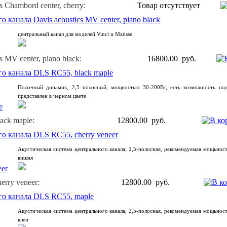
s Chambord center, cherry:
Товар отсутствует
 канала Davis acoustics MV center, piano black
центральный канал для моделей Vinci и Matisse
s MV center, piano black:
16800.00 руб.
о канала DLS RC55, black maple
Полочный динамик, 2,5 полосный, мощностью 30-200Вт, есть возможность подк
представлен в черном цвете
ack maple:
12800.00 руб.
о канала DLS RC55, cherry veneer
Акустическая система центрального канала, 2,5-полосная, рекомендуемая мощьнос
вишня
rry veneer:
12800.00 руб.
го канала DLS RC55, maple
Акустическая система центрального канала, 2,5-полосная, рекомендуемая мощьнос
клен