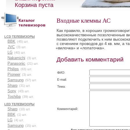
Корзина пуста
Входные клеммы АС
Каталог
телевизоров
Как правило, в хороших громкоговори
высококачественные позолоченные в
LCD ТЕЛЕВИЗОРЫ
позволяют подключить к ним высокок
BBK
(45) шт.
с сечением проводов до 4 кв. мм, а т
JVC
(3) шт.
«
вилочка» и
«
лопаточка».
LG
(40) шт.
Nakamichi
Добавить комментарий
(3) шт.
Panasonic
(21) шт.
Philips
(63) шт.
ФИО:
Pioneer
(3) шт.
E-mail:
Samsung
(57) шт.
Sharp
(31) шт.
Тема:
Sony
(43) шт.
Toshiba
(39) шт.
LED ТЕЛЕВИЗОРЫ
Sharp
Комментарий:
(10) шт.
BBK
(1) шт.
LG
(4) шт.
Samsung
(15) шт.
Для отправки комментария введите 