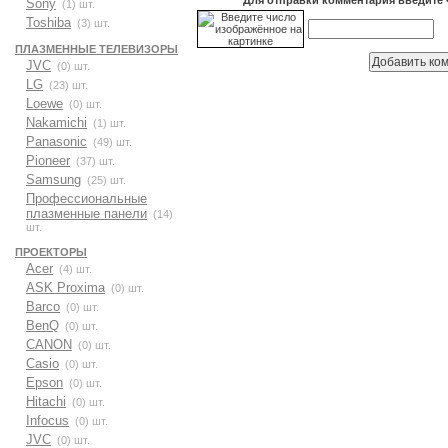
Sony
(1) шт.
Toshiba
(3) шт.
ПЛАЗМЕННЫЕ ТЕЛЕВИЗОРЫ
JVC
(0) шт.
LG
(23) шт.
Loewe
(0) шт.
Nakamichi
(1) шт.
Panasonic
(49) шт.
Pioneer
(37) шт.
Samsung
(25) шт.
Профессиональные
плазменные панели
(14)
шт.
ПРОЕКТОРЫ
Acer
(4) шт.
ASK Proxima
(0) шт.
Barco
(0) шт.
BenQ
(0) шт.
CANON
(0) шт.
Casio
(0) шт.
Epson
(0) шт.
Hitachi
(0) шт.
Infocus
(0) шт.
JVC
(0) шт.