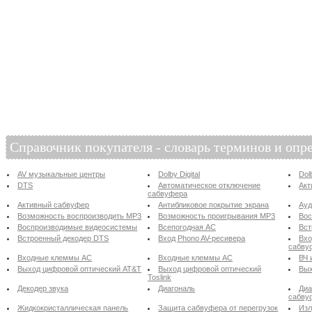
Справочник покупателя - словарь терминов и опр
AV музыкальные центры
Dolby Digital
Dol
DTS
Автоматическое отключение
Акт
сабвуфера
Активный сабвуфер
Антибликовое покрытие экрана
Ау
Возможность воспроизводить MP3
Возможность проигрывания MP3
Вос
Воспроизводимые видеосистемы
Всепогодная АС
Вст
Встроенный декодер DTS
Вход Phono AV-ресивера
Вхо
сабву
Входные клеммы АС
Входные клеммы АС
ВЧ 
Выход цифровой оптический AT&T
Выход цифровой оптический
Вых
Toslink
Декодер звука
Диагональ
Диа
сабву
Жидкокристаллическая панель
Защита сабвуфера от перегрузок
Изл