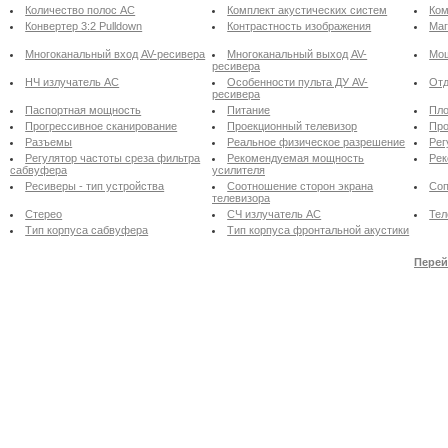
Количество полос АС
Комплект акустических систем
Ком
Конвертер 3:2 Pulldown
Контрастность изображения
Маг
Многоканальный вход AV-ресивера
Многоканальный выход AV-
Мощ
ресивера
НЧ излучатель АС
Особенности пульта ДУ AV-
Отд
ресивера
Паспортная мощность
Питание
Пло
Прогрессивное сканирование
Проекционный телевизор
Про
Разъемы
Реальное физическое разрешение
Рег
Регулятор частоты среза фильтра
Рекомендуемая мощность
Рек
сабвуфера
усилителя
Ресиверы - тип устройства
Соотношение сторон экрана
Соп
телевизора
Стерео
СЧ излучатель АС
Тел
Тип корпуса сабвуфера
Тип корпуса фронтальной акустики
Перей