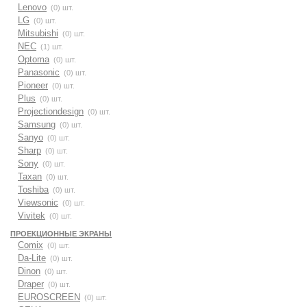
Lenovo
(0) шт.
LG
(0) шт.
Mitsubishi
(0) шт.
NEC
(1) шт.
Optoma
(0) шт.
Panasonic
(0) шт.
Pioneer
(0) шт.
Plus
(0) шт.
Projectiondesign
(0) шт.
Samsung
(0) шт.
Sanyo
(0) шт.
Sharp
(0) шт.
Sony
(0) шт.
Taxan
(0) шт.
Toshiba
(0) шт.
Viewsonic
(0) шт.
Vivitek
(0) шт.
ПРОЕКЦИОННЫЕ ЭКРАНЫ
Comix
(0) шт.
Da-Lite
(0) шт.
Dinon
(0) шт.
Draper
(0) шт.
EUROSCREEN
(0) шт.