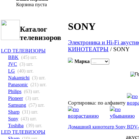
Корзина пуста
SONY
Каталог
телевизоров
Электроника и Hi-Fi акусти
КИНОТЕАТРЫ
/
SONY
LCD ТЕЛЕВИЗОРЫ
BBK
(45) шт.
Марка
JVC
(3) шт.
LG
(40) шт.
Nakamichi
(3) шт.
Panasonic
(21) шт.
Philips
(63) шт.
Pioneer
(3) шт.
Сортировка: по алфавиту
Samsung
(57) шт.
Sharp
(31) шт.
Sony
(43) шт.
Toshiba
(39) шт.
Домашний кинотеатр Sony BDV
LED ТЕЛЕВИЗОРЫ
акус
Sharp
(10) шт.