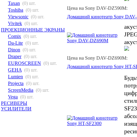
Taxan
(0) шт.
Цена на Sony DAV-DZ590M:
Toshiba
(0) шт.
Домашний кинотеатр Sony DAV
Viewsonic
(0) шт.
Vivitek
(0) шт.
акус
ПРОЕКЦИОННЫЕ ЭКРАНЫ
JPEG
Comix
(0) шт.
акус
Da-Lite
(0) шт.
Dinon
(0) шт.
Draper
(0) шт.
Цена на Sony DAV-DZ690M:
EUROSCREEN
(0) шт.
Домашний кинотеатр Sony HT-S
GEHA
(0) шт.
Lumien
(0) шт.
Будь
Projecta
(0) шт.
потр
ScreenMedia
(0) шт.
цифр
Vega
(0) шт.
стил
РЕСИВЕРЫ
SF23
УСИЛИТЕЛИ
абсо
изящ
реси