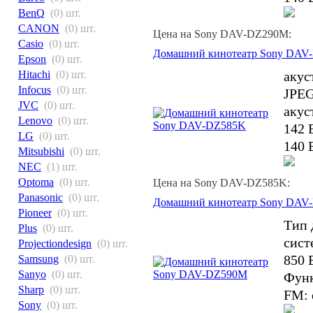
BenQ
(0) шт.
CANON
(0) шт.
Цена на Sony DAV-DZ290M:
Casio
(0) шт.
Домашний кинотеатр Sony DAV
Epson
(0) шт.
акус
Hitachi
(0) шт.
Infocus
(0) шт.
JPEG
JVC
(0) шт.
акус
Lenovo
(0) шт.
142 
LG
(0) шт.
140 
Mitsubishi
(0) шт.
NEC
(1) шт.
Optoma
(0) шт.
Цена на Sony DAV-DZ585K:
Panasonic
(0) шт.
Домашний кинотеатр Sony DAV
Pioneer
(0) шт.
Тип 
Plus
(0) шт.
сист
Projectiondesign
(0) шт.
850 
Samsung
(0) шт.
Sanyo
(0) шт.
Функ
Sharp
(0) шт.
FM: 
Sony
(0) шт.