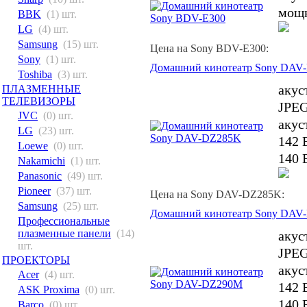
мощн
BBK
(1) шт.
LG
(4) шт.
Samsung
(15) шт.
Цена на Sony BDV-E300:
Sony
(1) шт.
Домашний кинотеатр Sony DAV
Toshiba
(3) шт.
акус
ПЛАЗМЕННЫЕ
ТЕЛЕВИЗОРЫ
JPEG
JVC
(0) шт.
акус
LG
(23) шт.
142 
Loewe
(0) шт.
140 
Nakamichi
(1) шт.
Panasonic
(49) шт.
Pioneer
(37) шт.
Цена на Sony DAV-DZ285K:
Samsung
(25) шт.
Домашний кинотеатр Sony DAV
Профессиональные
плазменные панели
(14)
акус
шт.
JPEG
ПРОЕКТОРЫ
акус
Acer
(4) шт.
142 
ASK Proxima
(0) шт.
140 
Barco
(0) шт.