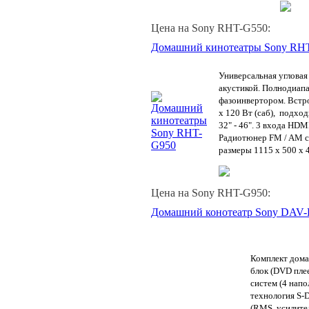
Цена на Sony RHT-G550:
Домашний кинотеатры Sony RH
Универсальная угловая
акустикой. Полнодиапа
фазоинвертором. Встр
х 120 Вт (саб), подхо
32" - 46". 3 входа HDM
Радиотюнер FM / AM с
размеры 1115 x 500 x 
Цена на Sony RHT-G950:
Домашний конотеатр Sony DAV
Комплект дома
блок (DVD плее
систем (4 напо
технология S-
(RMS, усилите