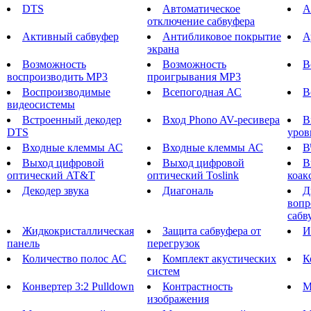
DTS
Автоматическое
А
отключение сабвуфера
Активный сабвуфер
Антибликовое покрытие
А
экрана
Возможность
Возможность
В
воспроизводить MP3
проигрывания MP3
Воспроизводимые
Всепогодная АС
В
видеосистемы
Встроенный декодер
Вход Phono AV-ресивера
В
DTS
уров
Входные клеммы АС
Входные клеммы АС
В
Выход цифровой
Выход цифровой
В
оптический AT&T
оптический Toslink
коак
Декодер звука
Диагональ
Д
вопр
сабв
Жидкокристаллическая
Защита сабвуфера от
И
панель
перегрузок
Количество полос АС
Комплект акустических
К
систем
Конвертер 3:2 Pulldown
Контрастность
М
изображения