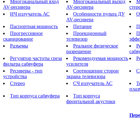
Многоканальный вход
Многоканальный выход
М
AV-ресивера
AV-ресивера
стер
НЧ излучатель АС
Особенности пульта ДУ
О
AV-ресивера
Паспортная мощность
Питание
П
Прогрессивное
Проекционный
П
сканирование
телевизор
эффе
Разъемы
Реальное физическое
Р
разрешение
сабв
Регулятор частоты среза
Рекомендуемая мощность
Р
фильтра сабвуфера
усилителя
Ресиверы - тип
Соотношение сторон
С
устройства
экрана телевизора
Стерео
СЧ излучатель АС
Т
плаз
Тип корпуса сабвуфера
Тип корпуса
фронтальной акустики
Пере