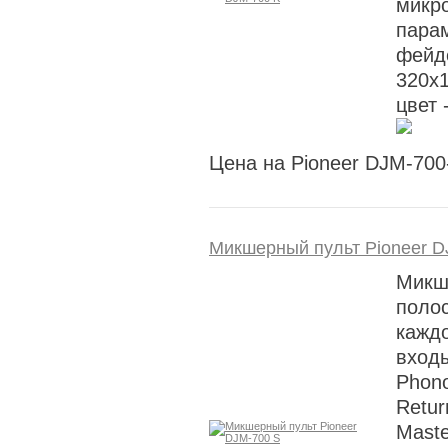
микр
пара
фейде
320x1
цвет 
Цена на Pioneer DJM-700
Микшерный пульт Pioneer D
Микше
поло
каждо
входы
Phono
Retu
Maste