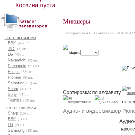
Корзина пуста
Микшеры
Каталог
телевизоров
Электроника и Hi-Fi акустика
/
АППАРАТ
LCD ТЕЛЕВИЗОРЫ
BBK
(45) шт.
JVC
(3) шт.
Марка
LG
(40) шт.
Nakamichi
(3) шт.
Panasonic
(21) шт.
Philips
(63) шт.
Pioneer
(3) шт.
Samsung
(57) шт.
Sharp
(31) шт.
Сортировка: по алфавиту
Sony
(43) шт.
Toshiba
(39) шт.
по це
LED ТЕЛЕВИЗОРЫ
Аудио- и видеомикшер Pion
Sharp
(10) шт.
BBK
(1) шт.
Аудио
LG
(4) шт.
након
Samsung
(15) шт.