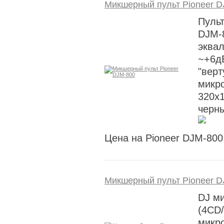
Микшерный пульт Pioneer D
Пуль
DJM-8
эква
~+6д
"верт
микр
320x1
черн
Цена на Pioneer DJM-800
Микшерный пульт Pioneer D
DJ ми
(4CD/
микр