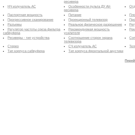
ресивера
НЧ излучатель АС
Особенности пульта ДУ AV-
Отд
ресивера
Паспортная мощность
Питание
Пло
Прогрессивное сканирование
Проекционный телевизор
Про
Разъемы
Реальное физическое разрешение
Рег
Регулятор частоты среза фильтра
Рекомендуемая мощность
Рек
сабвуфера
усилителя
Ресиверы - тип устройства
Соотношение сторон экрана
Соп
телевизора
Стерео
СЧ излучатель АС
Тел
Тип корпуса сабвуфера
Тип корпуса фронтальной акустики
Перей