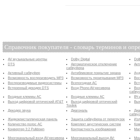
Справочник покупателя - словарь терминов и опр
AV музыкальные центры
Dolby Digital
Dol
DTS
Автоматическое отключение
Акт
сабвуфера
Активный сабвуфер
Антибликовое покрытие экрана
Ау
Возможность воспроизводить MP3
Возможность проигрывания MP3
Вос
Воспроизводимые видеосистемы
Всепогодная АС
Вст
Встроенный декодер DTS
Вход Phono AV-ресивера
Вхо
сабву
Входные клеммы АС
Входные клеммы АС
ВЧ 
Выход цифровой оптический AT&T
Выход цифровой оптический
Вых
Toslink
Декодер звука
Диагональ
Диа
сабву
Жидкокристаллическая панель
Защита сабвуфера от перегрузок
Изл
Количество полос АС
Комплект акустических систем
Ком
Конвертер 3:2 Pulldown
Контрастность изображения
Маг
Многоканальный вход AV-ресивера
Многоканальный выход AV-
Мощ