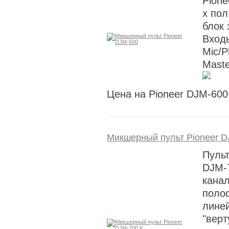
Pione
х пол
блок 
Входы
Mic/P
Maste
Цена на Pioneer DJM-600
Микшерный пульт Pioneer D
Пуль
DJM-7
канал
поло
лине
"верт