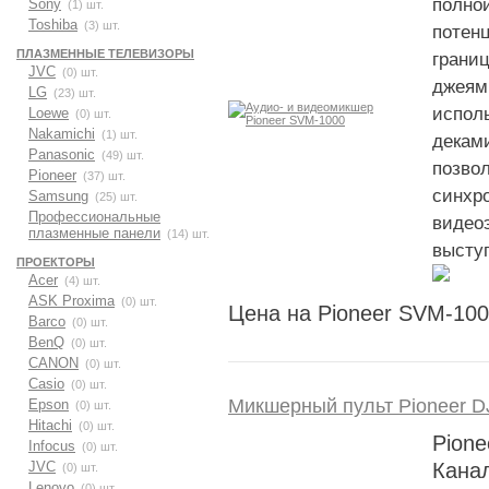
полно
Sony
(1) шт.
Toshiba
(3) шт.
потен
ПЛАЗМЕННЫЕ ТЕЛЕВИЗОРЫ
грани
JVC
(0) шт.
джея
LG
(23) шт.
испол
Loewe
(0) шт.
Nakamichi
(1) шт.
дека
Panasonic
(49) шт.
позв
Pioneer
(37) шт.
синх
Samsung
(25) шт.
Профессиональные
вид
плазменные панели
(14) шт.
высту
ПРОЕКТОРЫ
Acer
(4) шт.
ASK Proxima
(0) шт.
Цена на Pioneer SVM-100
Barco
(0) шт.
BenQ
(0) шт.
CANON
(0) шт.
Casio
(0) шт.
Микшерный пульт Pioneer 
Epson
(0) шт.
Hitachi
(0) шт.
Pion
Infocus
(0) шт.
JVC
Кана
(0) шт.
Lenovo
(0) шт.