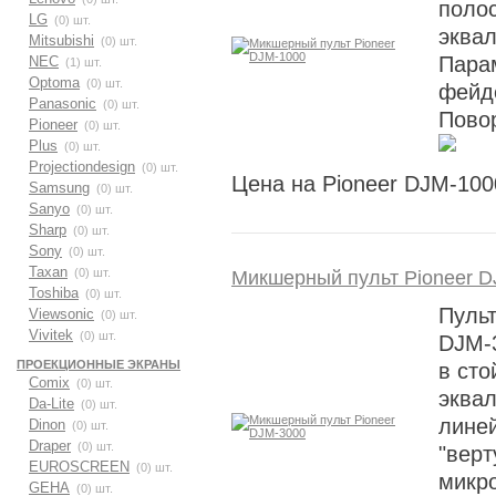
пол
LG
(0) шт.
эква
Mitsubishi
(0) шт.
Пара
NEC
(1) шт.
Optoma
(0) шт.
фей
Panasonic
(0) шт.
Пово
Pioneer
(0) шт.
Plus
(0) шт.
Projectiondesign
(0) шт.
Цена на Pioneer DJM-100
Samsung
(0) шт.
Sanyo
(0) шт.
Sharp
(0) шт.
Sony
(0) шт.
Taxan
(0) шт.
Микшерный пульт Pioneer 
Toshiba
(0) шт.
Пуль
Viewsonic
(0) шт.
Vivitek
(0) шт.
DJM-3
ПРОЕКЦИОННЫЕ ЭКРАНЫ
в сто
Comix
(0) шт.
эква
Da-Lite
(0) шт.
лине
Dinon
(0) шт.
Draper
(0) шт.
"вер
EUROSCREEN
(0) шт.
микр
GEHA
(0) шт.