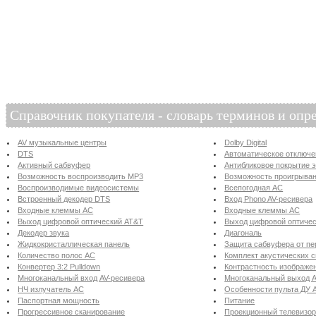
Справочник покупателя - словарь терминов и опр
AV музыкальные центры
Dolby Digital
DTS
Автоматическое отключ
Активный сабвуфер
Антибликовое покрытие 
Возможность воспроизводить MP3
Возможность проигрыва
Воспроизводимые видеосистемы
Всепогодная АС
Встроенный декодер DTS
Вход Phono AV-ресивера
Входные клеммы АС
Входные клеммы АС
Выход цифровой оптический AT&T
Выход цифровой оптическ
Декодер звука
Диагональ
Жидкокристаллическая панель
Защита сабвуфера от пе
Количество полос АС
Комплект акустических 
Конвертер 3:2 Pulldown
Контрастность изображе
Многоканальный вход AV-ресивера
Многоканальный выход A
НЧ излучатель АС
Особенности пульта ДУ 
Паспортная мощность
Питание
Прогрессивное сканирование
Проекционный телевизо