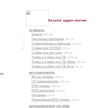
Каталог аудио систем
AV МЕБЕЛЬ
Кабели
(67) шт.
Настенные крепления
(56) шт.
Стабилизаторы и фильтры
(16) шт.
Стойки для CD DVD
(0) шт.
Стойки для акустики
(39) шт.
Тумбы и стойки для ТВ
(183) шт.
Тумбы и стойки для ТВ Allegri
(35) шт.
Тумбы и стойки для ТВ Акур
(8) шт.
HIFI КОМПОНЕНТЫ
ене
Blu ray плееры
(38) шт.
CD проигрыватель
(10) шт.
DVD плееры
(48) шт.
DVD рекордеры
(26) шт.
Наушники
(3) шт.
Портативные DVD плееры
(90) шт.
АВТОМОБИЛЬНЫЕ СИСТЕМЫ