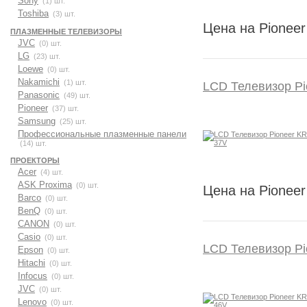
Sony
(1) шт.
Toshiba
(3) шт.
Цена на Pioneer
ПЛАЗМЕННЫЕ ТЕЛЕВИЗОРЫ
JVC
(0) шт.
LG
(23) шт.
Loewe
(0) шт.
Nakamichi
(1) шт.
LCD Телевизор Pi
Panasonic
(49) шт.
Pioneer
(37) шт.
Samsung
(25) шт.
Профессиональные плазменные панели
(14) шт.
ПРОЕКТОРЫ
Acer
(4) шт.
ASK Proxima
(0) шт.
Цена на Pioneer
Barco
(0) шт.
BenQ
(0) шт.
CANON
(0) шт.
Casio
(0) шт.
LCD Телевизор Pi
Epson
(0) шт.
Hitachi
(0) шт.
Infocus
(0) шт.
JVC
(0) шт.
Lenovo
(0) шт.