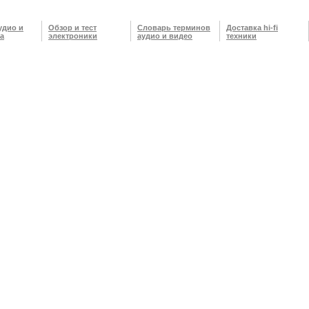
удио и
Обзор и тест
Словарь терминов
Доставка hi-fi
а
электроники
аудио и видео
техники