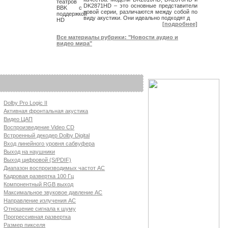
DK2871HD – это основные представители
новой серии, различаются между собой по
виду акустики. Они идеально подходят д
[подробнее]
Все материалы рубрики: "Новости аудио и
видео мира"
Dolby Pro Logic II
Активная фронтальная акустика
Видео ЦАП
Воспроизведение Video CD
Встроенный декодер Dolby Digital
Вход линейного уровня сабвуфера
Выход на наушники
Выход цифровой (S/PDIF)
Диапазон воспроизводимых частот АС
Кадровая развертка 100 Гц
Компонентный RGB выход
Максимальное звуковое давление АС
Направление излучения АС
Отношение сигнала к шуму
Прогрессивная развертка
Размер пикселя