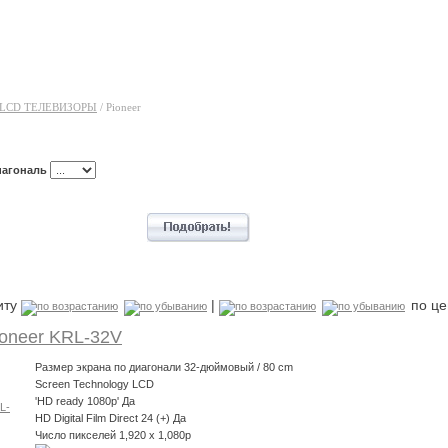
LCD ТЕЛЕВИЗОРЫ
/
Pioneer
иагональ
иту
|
по ц
oneer KRL-32V
Размер экрана по диагонали 32-дюймовый / 80 cm
Screen Technology LCD
'HD ready 1080p' Да
HD Digital Film Direct 24 (+) Да
Число пикселей 1,920 x 1,080p