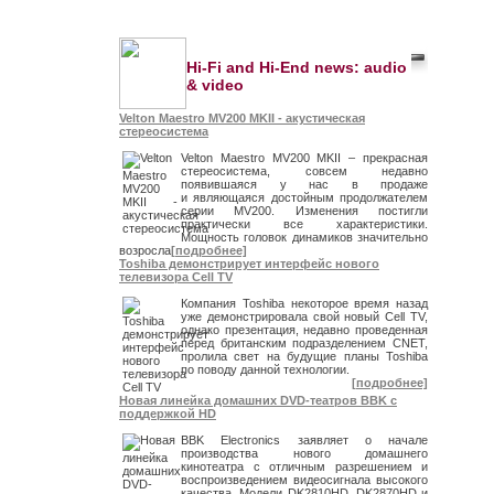
Hi-Fi and Hi-End news: audio
& video
Velton Maestro MV200 MKII - акустическая
стереосистема
Velton Maestro MV200 MKII – прекрасная
стереосистема, совсем недавно
появившаяся у нас в продаже
и являющаяся достойным продолжателем
серии MV200. Изменения постигли
практически все характеристики.
Мощность головок динамиков значительно
возросла
[подробнее]
Toshiba демонстрирует интерфейс нового
телевизора Cell TV
Компания Toshiba некоторое время назад
уже демонстрировала свой новый Cell TV,
однако презентация, недавно проведенная
перед британским подразделением CNET,
пролила свет на будущие планы Toshiba
по поводу данной технологии.
[подробнее]
Новая линейка домашних DVD-театров BBK с
поддержкой HD
BBK Electronics заявляет о начале
производства нового домашнего
кинотеатра с отличным разрешением и
воспроизведением видеосигнала высокого
качества. Модели DK2810HD, DK2870HD и