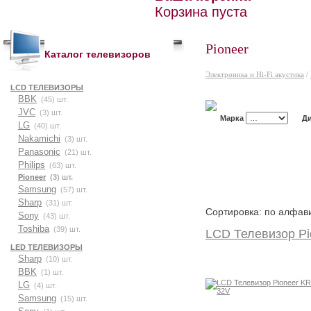
Корзина пуста
Pioneer
Каталог телевизоров
Электроника и Hi-Fi акустика
/
LCD ТЕЛЕВИЗОРЫ
BBK
(45) шт.
JVC
(3) шт.
Марка
Д
LG
(40) шт.
Nakamichi
(3) шт.
Panasonic
(21) шт.
Philips
(63) шт.
Pioneer
(3) шт.
Samsung
(57) шт.
Sharp
(31) шт.
Сортировка: по алфав
Sony
(43) шт.
Toshiba
(39) шт.
LCD Телевизор Pi
LED ТЕЛЕВИЗОРЫ
Sharp
(10) шт.
BBK
(1) шт.
LG
(4) шт.
Samsung
(15) шт.