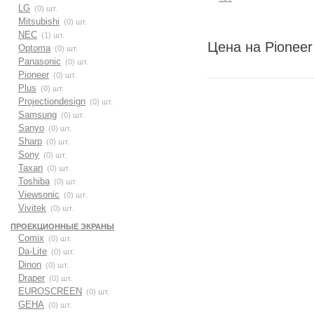
LG
(0) шт.
Mitsubishi
(0) шт.
NEC
(1) шт.
Цена на Pioneer
Optoma
(0) шт.
Panasonic
(0) шт.
Pioneer
(0) шт.
Plus
(0) шт.
Projectiondesign
(0) шт.
Samsung
(0) шт.
Sanyo
(0) шт.
Sharp
(0) шт.
Sony
(0) шт.
Taxan
(0) шт.
Toshiba
(0) шт.
Viewsonic
(0) шт.
Vivitek
(0) шт.
ПРОЕКЦИОННЫЕ ЭКРАНЫ
Comix
(0) шт.
Da-Lite
(0) шт.
Dinon
(0) шт.
Draper
(0) шт.
EUROSCREEN
(0) шт.
GEHA
(0) шт.