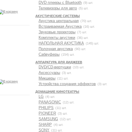
DVD плееры с Bluetooth
(9) шт.
Телевизоры для авто
(5) шт.
АКУСТИЧЕСКИЕ СИСТЕМЫ
Акустика центральная
(70) шт.
Встраиваемая Акустика
(16) шт.
Звуковые проекторы
(7) шт.
Комплекты акустики
(36) шт.
НАПОЛЬНАЯ АКУСТИКА
(145) шт.
Полочная акустика
(90) шт.
Сабвуферы
(154) шт.
АППАРАТУРА ДЛЯ ДИДЖЕЕВ
DVD/CD-вертушки
(10) шт.
Аксессуары
(3) шт.
Микшеры
(11) шт.
Устройства создания эффектов
(3) шт.
ДОМАШНИЕ КИНОТЕАТРЫ
LG
(4) шт.
PANASONIC
(12) шт.
PHILIPS
(11) шт.
PIONEER
(3) шт.
SAMSUNG
(12) шт.
SHARP
(4) шт.
SONY
(11) шт.