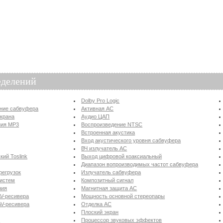
еделений
Dolby Pro Logic
ение сабвуфера
Активная АС
экрана
Аудио ЦАП
ния MP3
Воспроизведение NTSC
Встроенная акустика
Вход акустического уровня сабвуфера
ВЧ излучатель АС
ий Toslink
Выход цифровой коаксиальный
Диапазон вопроизводимых частот сабвуфера
регрузок
Излучатель сабвуфера
систем
Композитный сигнал
ния
Магнитная защита АС
V-ресивера
Мощность основной стереопары
AV-ресивера
Отделка АС
Плоский экран
р
Процессор звуковых эффектов