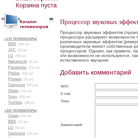
Корзина пуста
Процессор звуковых эффек
Каталог
телевизоров
Процессор звуковых эффектов
(
проиг
процессора расширяет возможности т
LCD ТЕЛЕВИЗОРЫ
различных звуковых эффектов
(
реверб
BBK
(45) шт.
производители имеют собственные ра
JVC
(3) шт.
процессоров. Однако, как правило, п
эти возможности не используются, та
LG
(40) шт.
естественного звучания.
Nakamichi
(3) шт.
Panasonic
(21) шт.
Добавить комментарий
Philips
(63) шт.
Pioneer
(3) шт.
Samsung
(57) шт.
ФИО:
Sharp
(31) шт.
E-mail:
Sony
(43) шт.
Тема:
Toshiba
(39) шт.
LED ТЕЛЕВИЗОРЫ
Sharp
(10) шт.
BBK
(1) шт.
Комментарий:
LG
(4) шт.
Samsung
(15) шт.