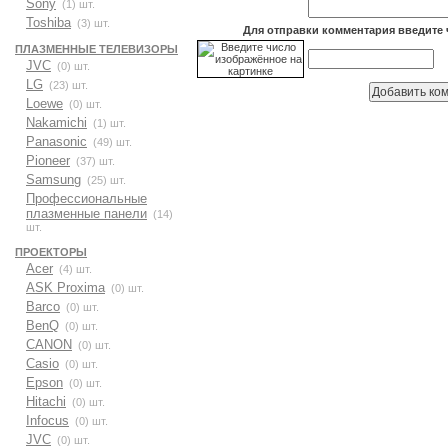
Sony
(1) шт.
Toshiba
(3) шт.
Для отправки комментария введите 
ПЛАЗМЕННЫЕ ТЕЛЕВИЗОРЫ
JVC
(0) шт.
LG
(23) шт.
Loewe
(0) шт.
Nakamichi
(1) шт.
Panasonic
(49) шт.
Pioneer
(37) шт.
Samsung
(25) шт.
Профессиональные
плазменные панели
(14)
шт.
ПРОЕКТОРЫ
Acer
(4) шт.
ASK Proxima
(0) шт.
Barco
(0) шт.
BenQ
(0) шт.
CANON
(0) шт.
Casio
(0) шт.
Epson
(0) шт.
Hitachi
(0) шт.
Infocus
(0) шт.
JVC
(0) шт.