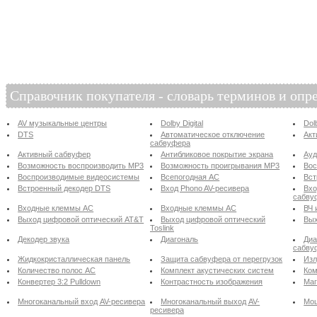
Справочник покупателя - словарь терминов и опр
AV музыкальные центры
Dolby Digital
Dol
DTS
Автоматическое отключение
Акт
сабвуфера
Активный сабвуфер
Антибликовое покрытие экрана
Ау
Возможность воспроизводить MP3
Возможность проигрывания MP3
Вос
Воспроизводимые видеосистемы
Всепогодная АС
Вст
Встроенный декодер DTS
Вход Phono AV-ресивера
Вхо
сабву
Входные клеммы АС
Входные клеммы АС
ВЧ 
Выход цифровой оптический AT&T
Выход цифровой оптический
Вых
Toslink
Декодер звука
Диагональ
Диа
сабву
Жидкокристаллическая панель
Защита сабвуфера от перегрузок
Изл
Количество полос АС
Комплект акустических систем
Ком
Конвертер 3:2 Pulldown
Контрастность изображения
Маг
Многоканальный вход AV-ресивера
Многоканальный выход AV-
Мощ
ресивера