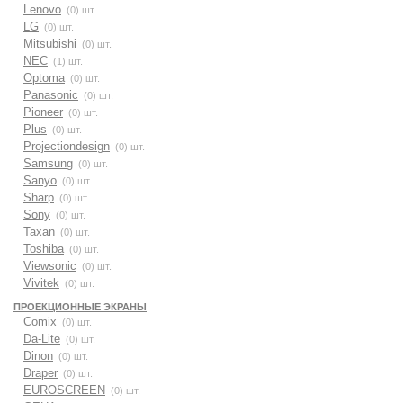
Lenovo
(0) шт.
LG
(0) шт.
Mitsubishi
(0) шт.
NEC
(1) шт.
Optoma
(0) шт.
Panasonic
(0) шт.
Pioneer
(0) шт.
Plus
(0) шт.
Projectiondesign
(0) шт.
Samsung
(0) шт.
Sanyo
(0) шт.
Sharp
(0) шт.
Sony
(0) шт.
Taxan
(0) шт.
Toshiba
(0) шт.
Viewsonic
(0) шт.
Vivitek
(0) шт.
ПРОЕКЦИОННЫЕ ЭКРАНЫ
Comix
(0) шт.
Da-Lite
(0) шт.
Dinon
(0) шт.
Draper
(0) шт.
EUROSCREEN
(0) шт.