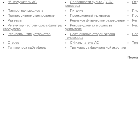
НЧ излучатель АС
Особенности пульта ДУ AV-
Отд
ресивера
Паспортная мощность
Питание
Пло
Прогрессивное сканирование
Проекционный телевизор
Про
Разъемы
Реальное физическое разрешение
Рег
Регулятор частоты среза фильтра
Рекомендуемая мощность
Рек
сабвуфера
усилителя
Ресиверы - тип устройства
Соотношение сторон экрана
Соп
телевизора
Стерео
СЧ излучатель АС
Тел
Тип корпуса сабвуфера
Тип корпуса фронтальной акустики
Перей