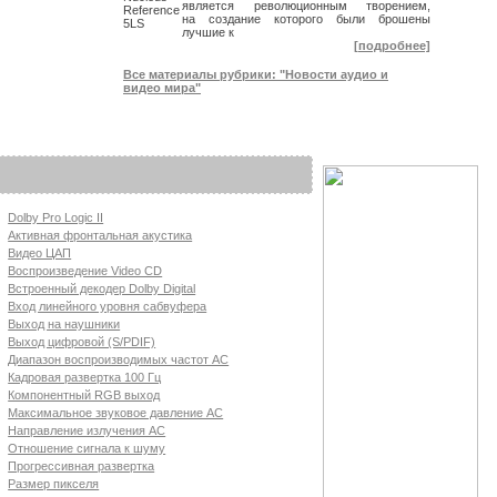
является революционным творением,
на создание которого были брошены
лучшие к
[подробнее]
Все материалы рубрики: "Новости аудио и
видео мира"
Dolby Pro Logic II
Активная фронтальная акустика
Видео ЦАП
Воспроизведение Video CD
Встроенный декодер Dolby Digital
Вход линейного уровня сабвуфера
Выход на наушники
Выход цифровой (S/PDIF)
Диапазон воспроизводимых частот АС
Кадровая развертка 100 Гц
Компонентный RGB выход
Максимальное звуковое давление АС
Направление излучения АС
Отношение сигнала к шуму
Прогрессивная развертка
Размер пикселя