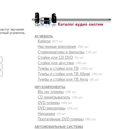
Каталог аудио систем
частот звучания.
отный усилитель.
AV МЕБЕЛЬ
Кабели
(67) шт.
Настенные крепления
(56) шт.
Стабилизаторы и фильтры
(16) шт.
Стойки для CD DVD
(0) шт.
Стойки для акустики
(39) шт.
Тумбы и стойки для ТВ
(183) шт.
Тумбы и стойки для ТВ Allegri
(35) шт.
Тумбы и стойки для ТВ Акур
(8) шт.
HIFI КОМПОНЕНТЫ
Blu ray плееры
(38) шт.
CD проигрыватель
(10) шт.
DVD плееры
(48) шт.
DVD рекордеры
(26) шт.
Наушники
(3) шт.
Портативные DVD плееры
(90) шт.
АВТОМОБИЛЬНЫЕ СИСТЕМЫ