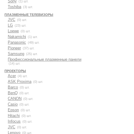
Sony
(1) шт.
Toshiba
(3) шт.
ПЛАЗМЕННЫЕ ТЕЛЕВИЗОРЫ
JVC
(0) шт.
LG
(23) шт.
Loewe
(0) шт.
Nakamichi
(1) шт.
Panasonic
(49) шт.
Pioneer
(37) шт.
Samsung
(25) шт.
Профессиональные плазменные панели
(14) шт.
ПРОЕКТОРЫ
Acer
(4) шт.
ASK Proxima
(0) шт.
Barco
(0) шт.
BenQ
(0) шт.
CANON
(0) шт.
Casio
(0) шт.
Epson
(0) шт.
Hitachi
(0) шт.
Infocus
(0) шт.
JVC
(0) шт.
Lenovo
(0) шт.