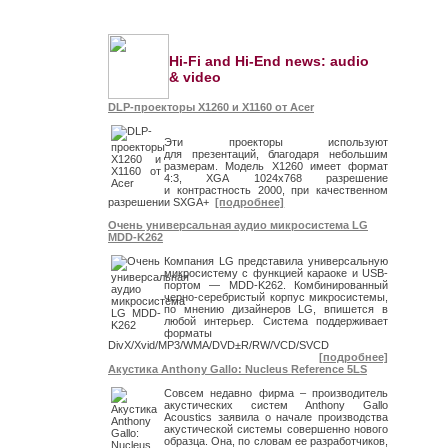
Hi-Fi and Hi-End news: audio
& video
DLP-проекторы X1260 и X1160 от Acer
Эти проекторы используют
для презентаций, благодаря небольшим
размерам. Модель X1260 имеет формат
4:3, XGA 1024x768 разрешение
и контрастность 2000, при качественном
разрешении SXGA+
[подробнее]
Очень универсальная аудио микросистема LG
MDD-K262
Компания LG представила универсальную
микросистему c функцией караоке и USB-
портом — MDD-K262. Комбинированный
черно-серебристый корпус микросистемы,
по мнению дизайнеров LG, впишется в
любой интерьер. Система поддерживает
форматы
DivX/Xvid/MP3/WMA/DVD±R/RW/VCD/SVCD
[подробнее]
Акустика Anthony Gallo: Nucleus Reference 5LS
Совсем недавно фирма – производитель
акустических систем Anthony Gallo
Acoustics заявила о начале производства
акустической системы совершенно нового
образца. Она, по словам ее разработчиков,