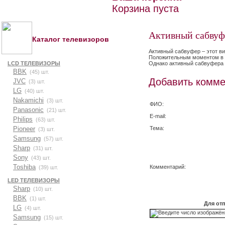
Корзина пуста
Активный сабвуф
Каталог телевизоров
Активный сабвуфер – этот ви
Положительным моментом в р
Однако активный сабвуфера о
LCD ТЕЛЕВИЗОРЫ
BBK
(45) шт.
Добавить комме
JVC
(3) шт.
LG
(40) шт.
Nakamichi
(3) шт.
ФИО:
Panasonic
(21) шт.
E-mail:
Philips
(63) шт.
Тема:
Pioneer
(3) шт.
Samsung
(57) шт.
Sharp
(31) шт.
Sony
(43) шт.
Toshiba
Комментарий:
(39) шт.
LED ТЕЛЕВИЗОРЫ
Sharp
(10) шт.
BBK
(1) шт.
Для от
LG
(4) шт.
Samsung
(15) шт.