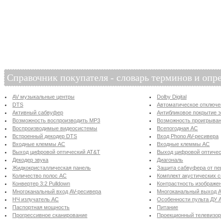
Справочник покупателя - словарь терминов и опр
AV музыкальные центры
Dolby Digital
DTS
Автоматическое отключ
Активный сабвуфер
Антибликовое покрытие 
Возможность воспроизводить MP3
Возможность проигрыва
Воспроизводимые видеосистемы
Всепогодная АС
Встроенный декодер DTS
Вход Phono AV-ресивера
Входные клеммы АС
Входные клеммы АС
Выход цифровой оптический AT&T
Выход цифровой оптическ
Декодер звука
Диагональ
Жидкокристаллическая панель
Защита сабвуфера от пе
Количество полос АС
Комплект акустических 
Конвертер 3:2 Pulldown
Контрастность изображе
Многоканальный вход AV-ресивера
Многоканальный выход A
НЧ излучатель АС
Особенности пульта ДУ 
Паспортная мощность
Питание
Прогрессивное сканирование
Проекционный телевизо