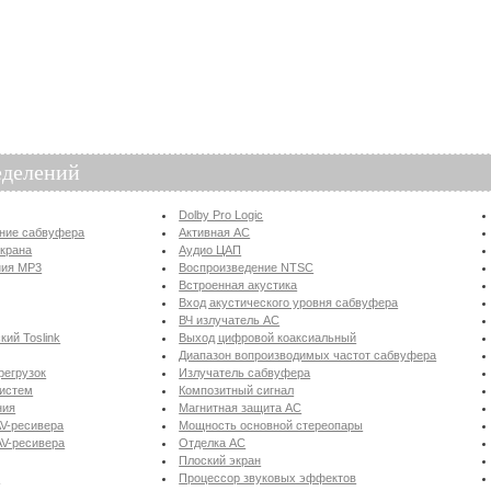
еделений
Dolby Pro Logic
ение сабвуфера
Активная АС
экрана
Аудио ЦАП
ния MP3
Воспроизведение NTSC
Встроенная акустика
Вход акустического уровня сабвуфера
ВЧ излучатель АС
ий Toslink
Выход цифровой коаксиальный
Диапазон вопроизводимых частот сабвуфера
регрузок
Излучатель сабвуфера
систем
Композитный сигнал
ния
Магнитная защита АС
V-ресивера
Мощность основной стереопары
AV-ресивера
Отделка АС
Плоский экран
р
Процессор звуковых эффектов