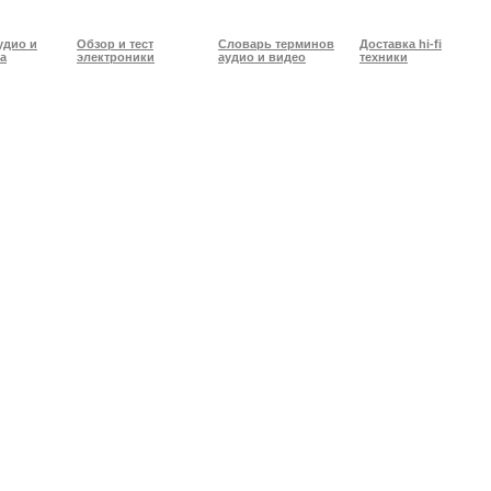
удио и
Обзор и тест
Словарь терминов
Доставка hi-fi
а
электроники
аудио и видео
техники