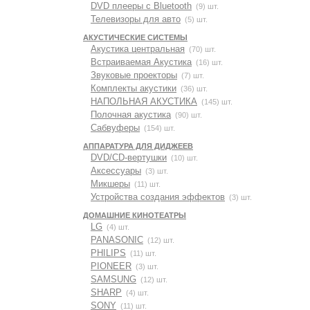
DVD плееры с Bluetooth
(9) шт.
Телевизоры для авто
(5) шт.
АКУСТИЧЕСКИЕ СИСТЕМЫ
Акустика центральная
(70) шт.
Встраиваемая Акустика
(16) шт.
Звуковые проекторы
(7) шт.
Комплекты акустики
(36) шт.
НАПОЛЬНАЯ АКУСТИКА
(145) шт.
Полочная акустика
(90) шт.
Сабвуферы
(154) шт.
АППАРАТУРА ДЛЯ ДИДЖЕЕВ
DVD/CD-вертушки
(10) шт.
Аксессуары
(3) шт.
Микшеры
(11) шт.
Устройства создания эффектов
(3) шт.
ДОМАШНИЕ КИНОТЕАТРЫ
LG
(4) шт.
PANASONIC
(12) шт.
PHILIPS
(11) шт.
PIONEER
(3) шт.
SAMSUNG
(12) шт.
SHARP
(4) шт.
SONY
(11) шт.