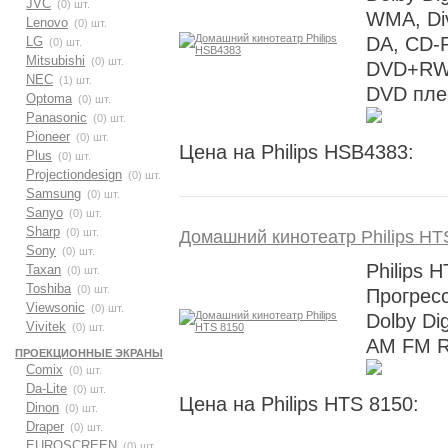
JVC
(0) шт.
WMA, Div
Lenovo
(0) шт.
DA, CD-
LG
(0) шт.
Mitsubishi
(0) шт.
DVD+RW,
NEC
(1) шт.
DVD пле
Optoma
(0) шт.
Panasonic
(0) шт.
Pioneer
(0) шт.
Цена на Philips HSB4383:
Plus
(0) шт.
Projectiondesign
(0) шт.
Samsung
(0) шт.
Sanyo
(0) шт.
Sharp
(0) шт.
Домашний кинотеатр Philips HT
Sony
(0) шт.
Philips 
Taxan
(0) шт.
Toshiba
(0) шт.
Прогресс
Viewsonic
(0) шт.
Dolby Dig
Vivitek
(0) шт.
AM FM 
ПРОЕКЦИОННЫЕ ЭКРАНЫ
Comix
(0) шт.
Da-Lite
(0) шт.
Цена на Philips HTS 8150:
Dinon
(0) шт.
Draper
(0) шт.
EUROSCREEN
(0) шт.