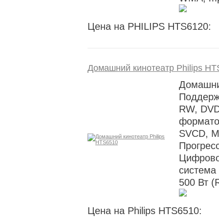
Цена на PHILIPS HTS6120:
Домашний кинотеатр Philips H
Домашни
Поддерж
RW, DVD
формато
SVCD, M
Прогрес
Цифрово
система
500 Вт (
Цена на Philips HTS6510: