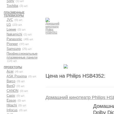
Sony
(1) шт.
Toshiba
(3) шт.
ПЛАЗМЕННЫЕ
ТЕЛЕВИЗОРЫ
JVC
(0) шт.
LG
(23) шт.
Loewe
(0) шт.
Nakamichi
(1) шт.
Panasonic
(49) шт.
Pioneer
(37) шт.
Samsung
(25) шт.
Профессиональные
плазменные панели
(14) шт.
ПРОЕКТОРЫ
Acer
(4) шт.
Цена на Philips HSB4352:
ASK Proxima
(0) шт.
Barco
(0) шт.
BenQ
(0) шт.
CANON
(0) шт.
Casio
(0) шт.
Домашний кинотеатр Philips H
Epson
(0) шт.
Hitachi
Домашний
(0) шт.
Infocus
(0) шт.
Dolby Dig