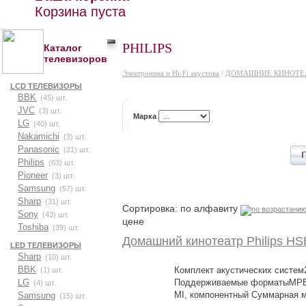
Корзина пуста
PHILIPS
Каталог
телевизоров
Электроника и Hi-Fi акустика
/
ДОМАШНИЕ КИНОТЕ
LCD ТЕЛЕВИЗОРЫ
BBK
(45) шт.
JVC
(3) шт.
Марка
LG
(40) шт.
Nakamichi
(3) шт.
Panasonic
(21) шт.
Philips
(63) шт.
Pioneer
(3) шт.
Samsung
(57) шт.
Sharp
(31) шт.
Сортировка: по алфавиту
Sony
(43) шт.
цене
Toshiba
(39) шт.
Домашний кинотеатр Philips H
LED ТЕЛЕВИЗОРЫ
Sharp
(10) шт.
BBK
Комплект акустических систем
(1) шт.
LG
Поддерживаемые форматыMPE
(4) шт.
MI, компонентный Суммарная 
Samsung
(15) шт.