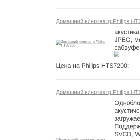
Домашний кинотеатр Philips H
акустика
JPEG, мо
сабвуфер
Цена на Philips HTS7200:
Домашний кинотеатр Philips H
Однобло
акустиче
загружае
Поддер
SVCD, W