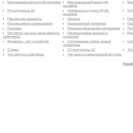
Многоканальный вход AV-ресивера
Многоканальный выход AV-
Мощ
ресивера
НЧ излучатель АС
Особенности пульта ДУ AV-
Отд
ресивера
Паспортная мощность
Питание
Пло
Прогрессивное сканирование
Проекционный телевизор
Про
Разъемы
Реальное физическое разрешение
Рег
Регулятор частоты среза фильтра
Рекомендуемая мощность
Рек
сабвуфера
усилителя
Ресиверы - тип устройства
Соотношение сторон экрана
Соп
телевизора
Стерео
СЧ излучатель АС
Тел
Тип корпуса сабвуфера
Тип корпуса фронтальной акустики
Перей