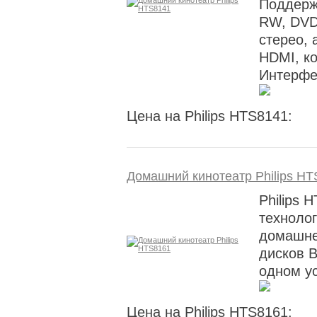
Поддерж
RW, DVD
стерео, 
HDMI, к
Интерфей
Цена на Philips HTS8141:
Домашний кинотеатр Philips H
Philips 
технолог
домашне
дисков B
одном ус
Цена на Philips HTS8161: