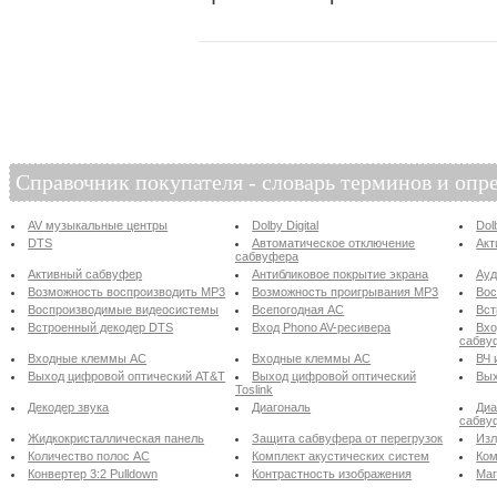
Справочник покупателя - словарь терминов и опр
AV музыкальные центры
Dolby Digital
Dol
DTS
Автоматическое отключение
Акт
сабвуфера
Активный сабвуфер
Антибликовое покрытие экрана
Ау
Возможность воспроизводить MP3
Возможность проигрывания MP3
Вос
Воспроизводимые видеосистемы
Всепогодная АС
Вст
Встроенный декодер DTS
Вход Phono AV-ресивера
Вхо
сабву
Входные клеммы АС
Входные клеммы АС
ВЧ 
Выход цифровой оптический AT&T
Выход цифровой оптический
Вых
Toslink
Декодер звука
Диагональ
Диа
сабву
Жидкокристаллическая панель
Защита сабвуфера от перегрузок
Изл
Количество полос АС
Комплект акустических систем
Ком
Конвертер 3:2 Pulldown
Контрастность изображения
Маг