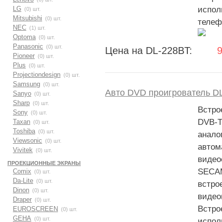
LG
испол
(0) шт.
Mitsubishi
(0) шт.
телеф
NEC
(1) шт.
Optoma
(0) шт.
Panasonic
(0) шт.
Цена на DL-228BT:
Pioneer
(0) шт.
Plus
(0) шт.
Projectiondesign
(0) шт.
Samsung
(0) шт.
Авто DVD проигрователь D
Sanyo
(0) шт.
Sharp
(0) шт.
Встро
Sony
(0) шт.
DVB-
Taxan
(0) шт.
Toshiba
(0) шт.
анало
Viewsonic
(0) шт.
автом
Vivitek
(0) шт.
видео
ПРОЕКЦИОННЫЕ ЭКРАНЫ
SECAM
Comix
(0) шт.
Da-Lite
(0) шт.
встро
Dinon
(0) шт.
видео
Draper
(0) шт.
Встро
EUROSCREEN
(0) шт.
GEHA
(0) шт.
испол