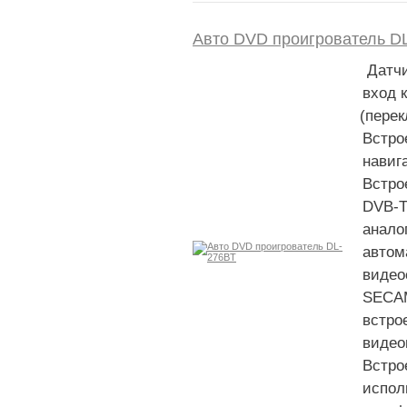
Авто DVD проигрователь D
Датчи
вход 
(
перек
Встро
навиг
Встро
DVB-
анало
автом
видео
SECAM
встро
видео
Встро
испол