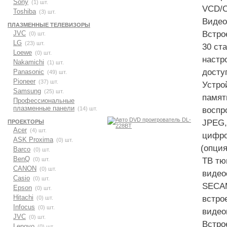
Sony
(1) шт.
VCD/
Toshiba
(3) шт.
Видео
ПЛАЗМЕННЫЕ ТЕЛЕВИЗОРЫ
JVC
Встро
(0) шт.
LG
(23) шт.
30 ст
Loewe
(0) шт.
настр
Nakamichi
(1) шт.
досту
Panasonic
(49) шт.
Pioneer
(37) шт.
Устро
Samsung
(25) шт.
памят
Профессиональные
плазменные панели
(14) шт.
воспр
JPEG,
ПРОЕКТОРЫ
Acer
(4) шт.
цифро
ASK Proxima
(0) шт.
(
опция
Barco
(0) шт.
BenQ
(0) шт.
ТВ тю
CANON
(0) шт.
видео
Casio
(0) шт.
SECAM
Epson
(0) шт.
Hitachi
встро
(0) шт.
Infocus
(0) шт.
видео
JVC
(0) шт.
Встро
Lenovo
(0) шт.