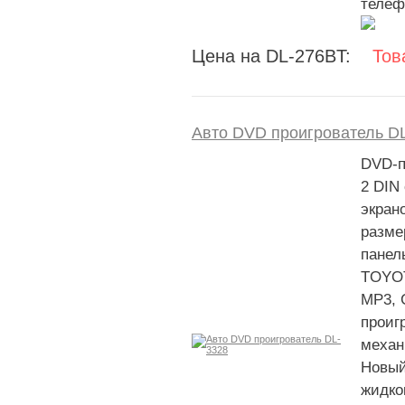
телеф
Цена на DL-276BT:
Тов
Авто DVD проигрователь D
DVD-п
2 DIN
экран
разме
панел
TOYOT
MP3, 
проиг
механ
Новый
жидко