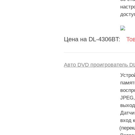
настр
досту
Цена на DL-4306BT:
То
Авто DVD проигрователь D
Устро
памят
воспр
JPEG,
выход
Датчи
вход 
(
перек