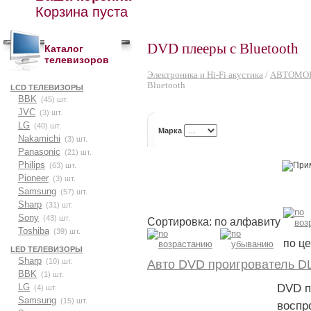
Корзина пуста
DVD плееры с Bluetooth
Каталог
телевизоров
Электроника и Hi-Fi акустика
/
АВТОМО
Bluetooth
LCD ТЕЛЕВИЗОРЫ
BBK
(45) шт.
JVC
(3) шт.
LG
(40) шт.
Марка
Nakamichi
(3) шт.
Panasonic
(21) шт.
Philips
(63) шт.
Pioneer
(3) шт.
Samsung
(57) шт.
Sharp
(31) шт.
Sony
(43) шт.
Сортировка: по алфавиту
Toshiba
(39) шт.
по ц
LED ТЕЛЕВИЗОРЫ
Sharp
(10) шт.
Авто DVD проигрователь D
BBK
(1) шт.
LG
DVD п
(4) шт.
Samsung
(15) шт.
воспр