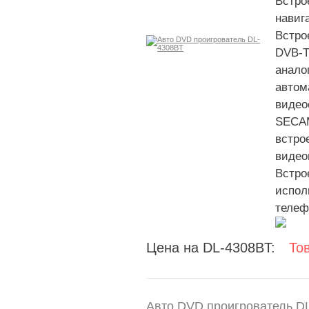
Встро
навиг
Встро
DVB-
анало
автом
видео
SECAM
встро
видео
Встро
испол
телеф
Цена на DL-4308BT:
То
Авто DVD проигрователь D