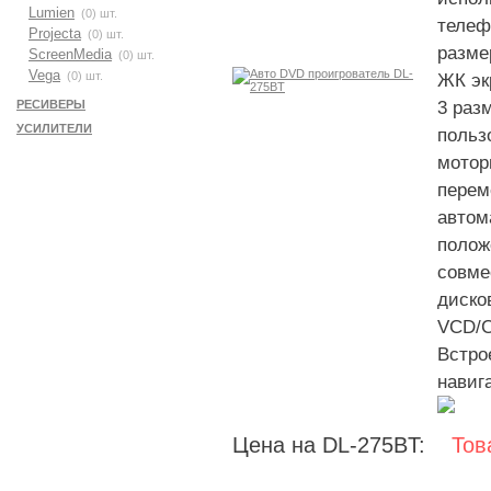
Lumien
(0) шт.
телеф
Projecta
(0) шт.
разме
ScreenMedia
(0) шт.
Vega
(0) шт.
ЖК эк
РЕСИВЕРЫ
3 раз
УСИЛИТЕЛИ
польз
мотор
перем
автом
полож
совме
диско
VCD/
Встро
навиг
Цена на DL-275BT:
Тов