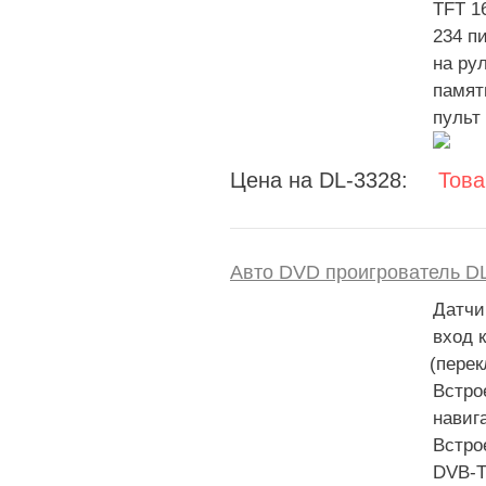
TFT 1
234 п
на ру
памят
пульт
Цена на DL-3328:
Това
Авто DVD проигрователь D
Датчи
вход 
(
перек
Встро
навиг
Встро
DVB-