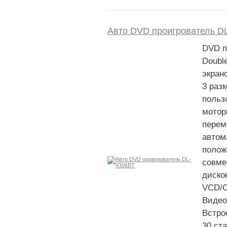
Авто DVD проигрователь D
DVD п
Doubl
экран
3 раз
польз
мотор
перем
автом
полож
совме
диско
VCD/
Видео
Встро
30 ст