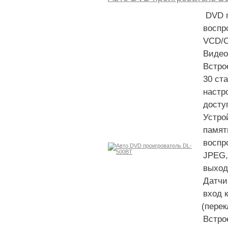
DVD п
воспр
VCD/
Видео
Встро
30 ст
настр
досту
Устро
памят
воспр
JPEG,
выход
Датчи
вход 
(
перек
Встро