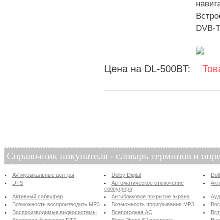
навиг
Встро
DVB-
Цена на DL-500BT:
Тов
Справочник покупателя - словарь терминов и опр
AV музыкальные центры
Dolby Digital
Dol
DTS
Автоматическое отключение
Акт
сабвуфера
Активный сабвуфер
Антибликовое покрытие экрана
Ау
Возможность воспроизводить MP3
Возможность проигрывания MP3
Вос
Воспроизводимые видеосистемы
Всепогодная АС
Вст
Встроенный декодер DTS
Вход Phono AV-ресивера
Вхо