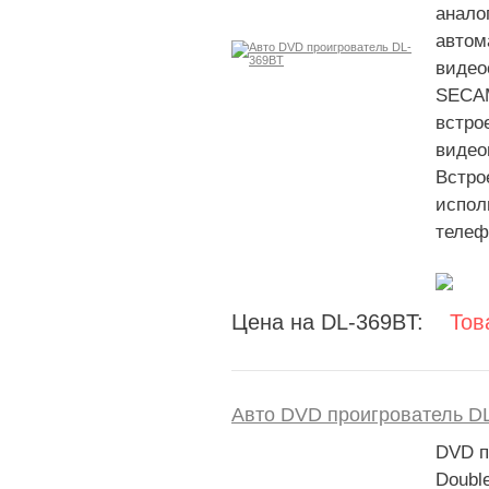
анало
автом
видео
SECAM
встро
видео
Встро
испол
телеф
Цена на DL-369BT:
Тов
Авто DVD проигрователь D
DVD п
Doubl