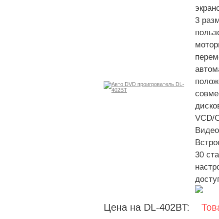
экран
3 раз
польз
мотор
перем
автом
полож
совме
диско
VCD/
Видео
Встро
30 ст
настр
досту
Цена на DL-402BT:
Тов