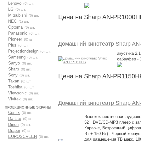
Lenovo
(0) шт.
LG
(0) шт.
Mitsubishi
(0) шт.
Цена на Sharp AN-PR1000H
NEC
(1) шт.
Optoma
(0) шт.
Panasonic
(0) шт.
Pioneer
(0) шт.
Домашний кинотеатр Sharp A
Plus
(0) шт.
Projectiondesign
(0) шт.
акустика 2.1
Samsung
(0) шт.
сабвуфер - 
Sanyo
(0) шт.
Sharp
(0) шт.
Sony
Цена на Sharp AN-PR1150H
(0) шт.
Taxan
(0) шт.
Toshiba
(0) шт.
Viewsonic
(0) шт.
Vivitek
(0) шт.
Домашний кинотеатр Sharp A
ПРОЕКЦИОННЫЕ ЭКРАНЫ
Comix
(0) шт.
Высококачественная аудиопо
Da-Lite
(0) шт.
52", DVD/CD-MP3 плеер с заг
Dinon
(0) шт.
Караоке, Встроенный цифрово
Draper
(0) шт.
Вт + 150 Вт). Черный корпус
EUROSCREEN
(0) шт.
для размешения ТВ макс. 10