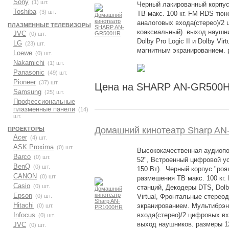
Sony
(1) шт.
Черный лакированный корпус
Toshiba
(3) шт.
ТВ макс. 100 кг. FM RDS тюн
аналоговых входа(стерео)/2 
ПЛАЗМЕННЫЕ ТЕЛЕВИЗОРЫ
коаксиальный). выход наушни
JVC
(0) шт.
Dolby Pro Logic II и Dolby Vi
LG
(23) шт.
магнитным экранированием. р
Loewe
(0) шт.
Nakamichi
(1) шт.
Panasonic
(49) шт.
Pioneer
(37) шт.
Цена на SHARP AN-GR500H
Samsung
(25) шт.
Профессиональные
плазменные панели
(14)
шт.
Домашний кинотеатр Sharp A
ПРОЕКТОРЫ
Acer
(4) шт.
ASK Proxima
(0) шт.
Высококачественная аудиопо
Barco
(0) шт.
52", Встроенный цифровой уси
BenQ
(0) шт.
150 Вт). Черный корпус "роя
CANON
(0) шт.
размешения ТВ макс. 100 кг
Casio
(0) шт.
станций, Декодеры DTS, Dolby 
Epson
(0) шт.
Virtual, Фронтальные стерео
Hitachi
экранированием. Мультибрэн
(0) шт.
Infocus
входа(стерео)/2 цифровых вх
(0) шт.
выход наушников. размеры 
JVC
(0) шт.