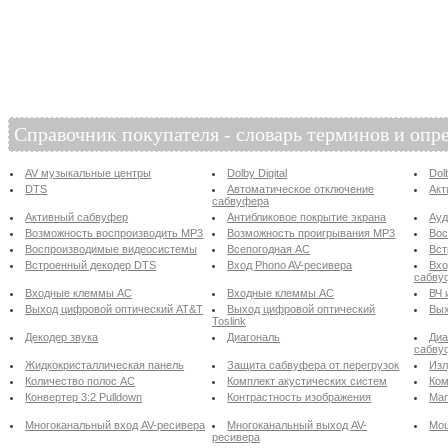
Справочник покупателя - словарь терминов и опр
AV музыкальные центры
Dolby Digital
Dol
DTS
Автоматическое отключение
Акт
сабвуфера
Активный сабвуфер
Антибликовое покрытие экрана
Ау
Возможность воспроизводить MP3
Возможность проигрывания MP3
Вос
Воспроизводимые видеосистемы
Всепогодная АС
Вст
Встроенный декодер DTS
Вход Phono AV-ресивера
Вхо
сабву
Входные клеммы АС
Входные клеммы АС
ВЧ 
Выход цифровой оптический AT&T
Выход цифровой оптический
Вых
Toslink
Декодер звука
Диагональ
Диа
сабву
Жидкокристаллическая панель
Защита сабвуфера от перегрузок
Изл
Количество полос АС
Комплект акустических систем
Ком
Конвертер 3:2 Pulldown
Контрастность изображения
Маг
Многоканальный вход AV-ресивера
Многоканальный выход AV-
Мощ
ресивера