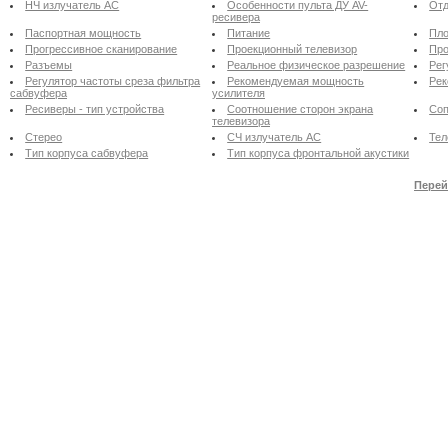
НЧ излучатель АС
Особенности пульта ДУ AV-
Отд
ресивера
Паспортная мощность
Питание
Пло
Прогрессивное сканирование
Проекционный телевизор
Про
Разъемы
Реальное физическое разрешение
Рег
Регулятор частоты среза фильтра
Рекомендуемая мощность
Рек
сабвуфера
усилителя
Ресиверы - тип устройства
Соотношение сторон экрана
Соп
телевизора
Стерео
СЧ излучатель АС
Тел
Тип корпуса сабвуфера
Тип корпуса фронтальной акустики
Перей