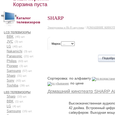
Корзина пуста
SHARP
Каталог
телевизоров
Электроника и Hi-Fi акустика
/
ДОМАШНИЕ КИНОТ
LCD ТЕЛЕВИЗОРЫ
BBK
(45) шт.
JVC
(3) шт.
Марка
LG
(40) шт.
Nakamichi
(3) шт.
Panasonic
(21) шт.
Philips
(63) шт.
Pioneer
(3) шт.
Samsung
(57) шт.
Sharp
(31) шт.
Сортировка: по алфавиту
Sony
(43) шт.
по цене
Toshiba
(39) шт.
Домашний кинотеатр SHARP 
LED ТЕЛЕВИЗОРЫ
Sharp
(10) шт.
BBK
(1) шт.
Высококачественная аудиопо
LG
(4) шт.
42 дюйма. Встроенный цифро
Samsung
(15) шт.
сабвуфером. Выходная мощно