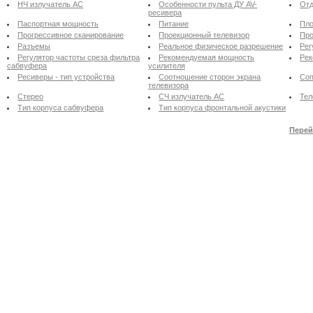
НЧ излучатель АС
Особенности пульта ДУ AV-
Отд
ресивера
Паспортная мощность
Питание
Пло
Прогрессивное сканирование
Проекционный телевизор
Про
Разъемы
Реальное физическое разрешение
Рег
Регулятор частоты среза фильтра
Рекомендуемая мощность
Рек
сабвуфера
усилителя
Ресиверы - тип устройства
Соотношение сторон экрана
Соп
телевизора
Стерео
СЧ излучатель АС
Тел
Тип корпуса сабвуфера
Тип корпуса фронтальной акустики
Перей