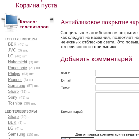
Корзина пуста
Антибликовое покрытие экр
Каталог
телевизоров
Специальное антибликовое покрытие 
как следует из названия, позволяет 
LCD ТЕЛЕВИЗОРЫ
ненужных отблесков света. Это повы
BBK
(45) шт.
телевизионного приемника.
JVC
(3) шт.
LG
(40) шт.
Добавить комментарий
Nakamichi
(3) шт.
Panasonic
(21) шт.
ФИО:
Philips
(63) шт.
Pioneer
(3) шт.
E-mail:
Samsung
(57) шт.
Тема:
Sharp
(31) шт.
Sony
(43) шт.
Toshiba
(39) шт.
LED ТЕЛЕВИЗОРЫ
Комментарий:
Sharp
(10) шт.
BBK
(1) шт.
LG
(4) шт.
Samsung
Для отправки комментария введите 
(15) шт.