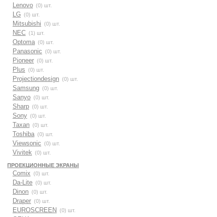
Lenovo
(0) шт.
LG
(0) шт.
Mitsubishi
(0) шт.
NEC
(1) шт.
Optoma
(0) шт.
Panasonic
(0) шт.
Pioneer
(0) шт.
Plus
(0) шт.
Projectiondesign
(0) шт.
Samsung
(0) шт.
Sanyo
(0) шт.
Sharp
(0) шт.
Sony
(0) шт.
Taxan
(0) шт.
Toshiba
(0) шт.
Viewsonic
(0) шт.
Vivitek
(0) шт.
ПРОЕКЦИОННЫЕ ЭКРАНЫ
Comix
(0) шт.
Da-Lite
(0) шт.
Dinon
(0) шт.
Draper
(0) шт.
EUROSCREEN
(0) шт.