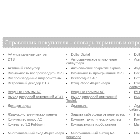
Справочник покупателя - словарь терминов и опр
AV музыкальные центры
Dolby Digital
Dol
DTS
Автоматическое отключение
Акт
сабвуфера
Активный сабвуфер
Антибликовое покрытие экрана
Ау
Возможность воспроизводить MP3
Возможность проигрывания MP3
Вос
Воспроизводимые видеосистемы
Всепогодная АС
Вст
Встроенный декодер DTS
Вход Phono AV-ресивера
Вхо
сабву
Входные клеммы АС
Входные клеммы АС
ВЧ 
Выход цифровой оптический AT&T
Выход цифровой оптический
Вых
Toslink
Декодер звука
Диагональ
Диа
сабву
Жидкокристаллическая панель
Защита сабвуфера от перегрузок
Изл
Количество полос АС
Комплект акустических систем
Ком
Конвертер 3:2 Pulldown
Контрастность изображения
Маг
Многоканальный вход AV-ресивера
Многоканальный выход AV-
Мощ
ресивера