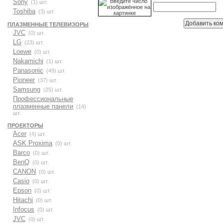
Sony
(1) шт.
Toshiba
(3) шт.
ПЛАЗМЕННЫЕ ТЕЛЕВИЗОРЫ
JVC
(0) шт.
LG
(23) шт.
Loewe
(0) шт.
Nakamichi
(1) шт.
Panasonic
(49) шт.
Pioneer
(37) шт.
Samsung
(25) шт.
Профессиональные
плазменные панели
(14)
шт.
ПРОЕКТОРЫ
Acer
(4) шт.
ASK Proxima
(0) шт.
Barco
(0) шт.
BenQ
(0) шт.
CANON
(0) шт.
Casio
(0) шт.
Epson
(0) шт.
Hitachi
(0) шт.
Infocus
(0) шт.
JVC
(0) шт.