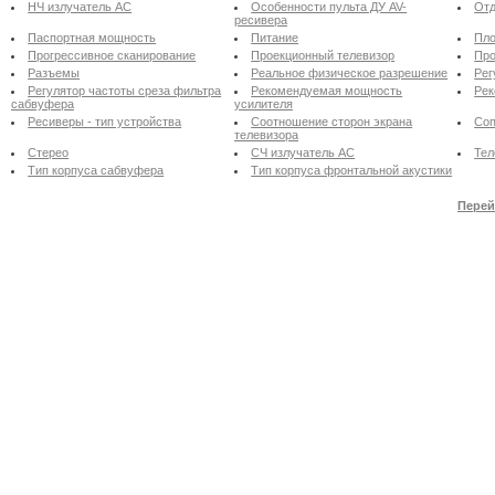
НЧ излучатель АС
Особенности пульта ДУ AV-
Отд
ресивера
Паспортная мощность
Питание
Пло
Прогрессивное сканирование
Проекционный телевизор
Про
Разъемы
Реальное физическое разрешение
Рег
Регулятор частоты среза фильтра
Рекомендуемая мощность
Рек
сабвуфера
усилителя
Ресиверы - тип устройства
Соотношение сторон экрана
Соп
телевизора
Стерео
СЧ излучатель АС
Тел
Тип корпуса сабвуфера
Тип корпуса фронтальной акустики
Перей