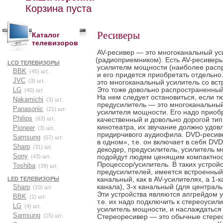
Корзина пуста
Ресиверы
Каталог
телевизоров
AV-ресивер — это многоканальный у
(
радиоприемником). Есть AV-ресиверы
LCD ТЕЛЕВИЗОРЫ
усилителм мощности
(
наиболее расп
BBK
(45) шт.
и его придется приобретать отдельно
JVC
(3) шт.
это многоканальный усилитель со вс
Это тоже довольно распространенный
LG
(40) шт.
На нем следует остановиться, если тю
Nakamichi
(3) шт.
предусилитель — это многоканальный
Panasonic
(21) шт.
усилителя мощности. Его надо приоб
Philips
(63) шт.
качественный и довольно дорогой тип
кинотеатра, их звучание должно удов
Pioneer
(3) шт.
придирчивого аудиофила. DVD-ресиве
Samsung
(57) шт.
в одном», т.е. он включает в себя DV
Sharp
(31) шт.
декодер, предусилитель, усилитель 
Sony
подойдут людям ценящим компактност
(43) шт.
Процессор/усилитель. В таких устройс
Toshiba
(39) шт.
предусилителей, имеется встроенный
канальный, как в AV-усилителях, а 1-
LED ТЕЛЕВИЗОРЫ
канала), 3-х канальный
(
для централь
Sharp
(10) шт.
Эти устройства являются апгрейдом 
BBK
(1) шт.
т.е. их надо подключить к стереоусил
LG
(4) шт.
усилитель мощности, и наслаждаться
Samsung
(15) шт.
Стереоресивер — это обычные стере