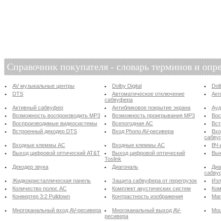
Справочник покупателя - словарь терминов и опр
AV музыкальные центры
Dolby Digital
Dol
DTS
Автоматическое отключение
Акт
сабвуфера
Активный сабвуфер
Антибликовое покрытие экрана
Ау
Возможность воспроизводить MP3
Возможность проигрывания MP3
Вос
Воспроизводимые видеосистемы
Всепогодная АС
Вст
Встроенный декодер DTS
Вход Phono AV-ресивера
Вхо
сабву
Входные клеммы АС
Входные клеммы АС
ВЧ 
Выход цифровой оптический AT&T
Выход цифровой оптический
Вых
Toslink
Декодер звука
Диагональ
Диа
сабву
Жидкокристаллическая панель
Защита сабвуфера от перегрузок
Изл
Количество полос АС
Комплект акустических систем
Ком
Конвертер 3:2 Pulldown
Контрастность изображения
Маг
Многоканальный вход AV-ресивера
Многоканальный выход AV-
Мощ
ресивера