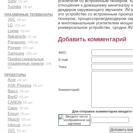
усилители со встроенным тюнером. Ка
Sony
(1) шт.
отношения к домашнему кинитеатру не
Toshiba
(3) шт.
декдеров окружающего звучания. AV
это устройство со встроенным проигр
ПЛАЗМЕННЫЕ ТЕЛЕВИЗОРЫ
тюнером, процессором/декодером ок
JVC
(0) шт.
и многоканальным усилителем мощно
LG
(23) шт.
универсальное устройство, сродни AV
Loewe
(0) шт.
Nakamichi
(1) шт.
Добавить комментарий
Panasonic
(49) шт.
Pioneer
(37) шт.
ФИО:
Samsung
(25) шт.
Профессиональные
E-mail:
плазменные панели
(14)
Тема:
шт.
ПРОЕКТОРЫ
Acer
(4) шт.
ASK Proxima
(0) шт.
Комментарий:
Barco
(0) шт.
BenQ
(0) шт.
CANON
(0) шт.
Casio
(0) шт.
Для отправки комментария введите 
Epson
(0) шт.
Hitachi
(0) шт.
Infocus
(0) шт.
JVC
(0) шт.