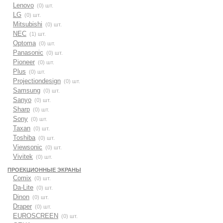
Lenovo
(0) шт.
LG
(0) шт.
Mitsubishi
(0) шт.
NEC
(1) шт.
Optoma
(0) шт.
Panasonic
(0) шт.
Pioneer
(0) шт.
Plus
(0) шт.
Projectiondesign
(0) шт.
Samsung
(0) шт.
Sanyo
(0) шт.
Sharp
(0) шт.
Sony
(0) шт.
Taxan
(0) шт.
Toshiba
(0) шт.
Viewsonic
(0) шт.
Vivitek
(0) шт.
ПРОЕКЦИОННЫЕ ЭКРАНЫ
Comix
(0) шт.
Da-Lite
(0) шт.
Dinon
(0) шт.
Draper
(0) шт.
EUROSCREEN
(0) шт.