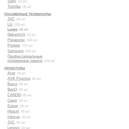
Sony
(1) шт.
Toshiba
(3) шт.
ПЛАЗМЕННЫЕ ТЕЛЕВИЗОРЫ
JVC
(0) шт.
LG
(23) шт.
Loewe
(0) шт.
Nakamichi
(1) шт.
Panasonic
(49) шт.
Pioneer
(37) шт.
Samsung
(25) шт.
Профессиональные
плазменные панели
(14) шт.
ПРОЕКТОРЫ
Acer
(4) шт.
ASK Proxima
(0) шт.
Barco
(0) шт.
BenQ
(0) шт.
CANON
(0) шт.
Casio
(0) шт.
Epson
(0) шт.
Hitachi
(0) шт.
Infocus
(0) шт.
JVC
(0) шт.
Lenovo
(0) шт.