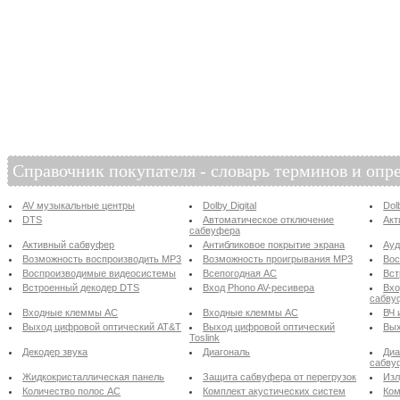
Справочник покупателя - словарь терминов и опр
AV музыкальные центры
Dolby Digital
Dol
DTS
Автоматическое отключение
Акт
сабвуфера
Активный сабвуфер
Антибликовое покрытие экрана
Ау
Возможность воспроизводить MP3
Возможность проигрывания MP3
Вос
Воспроизводимые видеосистемы
Всепогодная АС
Вст
Встроенный декодер DTS
Вход Phono AV-ресивера
Вхо
сабву
Входные клеммы АС
Входные клеммы АС
ВЧ 
Выход цифровой оптический AT&T
Выход цифровой оптический
Вых
Toslink
Декодер звука
Диагональ
Диа
сабву
Жидкокристаллическая панель
Защита сабвуфера от перегрузок
Изл
Количество полос АС
Комплект акустических систем
Ком