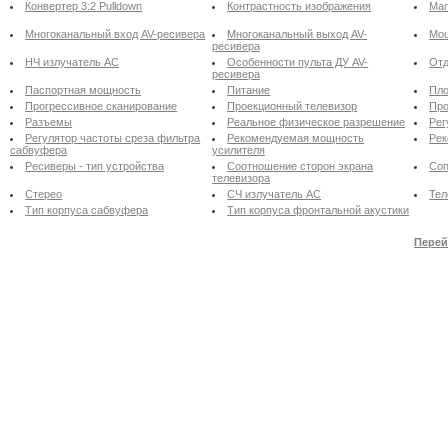
Конвертер 3:2 Pulldown
Контрастность изображения
Маг
Многоканальный вход AV-ресивера
Многоканальный выход AV-
Мощ
ресивера
НЧ излучатель АС
Особенности пульта ДУ AV-
Отд
ресивера
Паспортная мощность
Питание
Пло
Прогрессивное сканирование
Проекционный телевизор
Про
Разъемы
Реальное физическое разрешение
Рег
Регулятор частоты среза фильтра
Рекомендуемая мощность
Рек
сабвуфера
усилителя
Ресиверы - тип устройства
Соотношение сторон экрана
Соп
телевизора
Стерео
СЧ излучатель АС
Тел
Тип корпуса сабвуфера
Тип корпуса фронтальной акустики
Перей