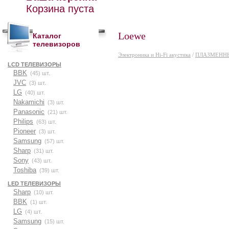
Корзина пуста
Loewe
Каталог
телевизоров
Электроника и Hi-Fi акустика
/
ПЛАЗМЕНН
LCD ТЕЛЕВИЗОРЫ
BBK
(45) шт.
JVC
(3) шт.
LG
(40) шт.
Nakamichi
(3) шт.
Panasonic
(21) шт.
Philips
(63) шт.
Pioneer
(3) шт.
Samsung
(57) шт.
Sharp
(31) шт.
Sony
(43) шт.
Toshiba
(39) шт.
LED ТЕЛЕВИЗОРЫ
Sharp
(10) шт.
BBK
(1) шт.
LG
(4) шт.
Samsung
(15) шт.