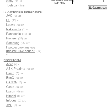
Sony
(1) шт.
Toshiba
(3) шт.
ПЛАЗМЕННЫЕ ТЕЛЕВИЗОРЫ
JVC
(0) шт.
LG
(23) шт.
Loewe
(0) шт.
Nakamichi
(1) шт.
Panasonic
(49) шт.
Pioneer
(37) шт.
Samsung
(25) шт.
Профессиональные
плазменные панели
(14)
шт.
ПРОЕКТОРЫ
Acer
(4) шт.
ASK Proxima
(0) шт.
Barco
(0) шт.
BenQ
(0) шт.
CANON
(0) шт.
Casio
(0) шт.
Epson
(0) шт.
Hitachi
(0) шт.
Infocus
(0) шт.
JVC
(0) шт.