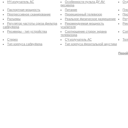
НЧ излучатель АС
Особенности пульта ДУ AV-
Отд
ресивера
Паспортная мощность
Питание
Пло
Прогрессивное сканирование
Проекционный телевизор
Про
Разъемы
Реальное физическое разрешение
Рег
Регулятор частоты среза фильтра
Рекомендуемая мощность
Рек
сабвуфера
усилителя
Ресиверы - тип устройства
Соотношение сторон экрана
Соп
телевизора
Стерео
СЧ излучатель АС
Тел
Тип корпуса сабвуфера
Тип корпуса фронтальной акустики
Перей