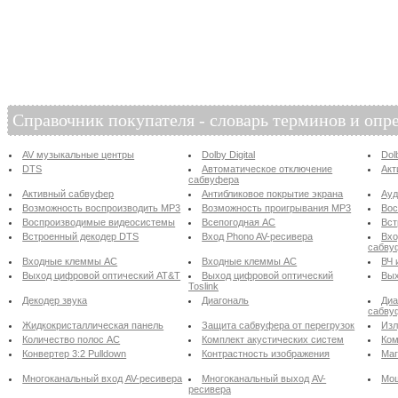
Справочник покупателя - словарь терминов и опр
AV музыкальные центры
Dolby Digital
Dol
DTS
Автоматическое отключение
Акт
сабвуфера
Активный сабвуфер
Антибликовое покрытие экрана
Ау
Возможность воспроизводить MP3
Возможность проигрывания MP3
Вос
Воспроизводимые видеосистемы
Всепогодная АС
Вст
Встроенный декодер DTS
Вход Phono AV-ресивера
Вхо
сабву
Входные клеммы АС
Входные клеммы АС
ВЧ 
Выход цифровой оптический AT&T
Выход цифровой оптический
Вых
Toslink
Декодер звука
Диагональ
Диа
сабву
Жидкокристаллическая панель
Защита сабвуфера от перегрузок
Изл
Количество полос АС
Комплект акустических систем
Ком
Конвертер 3:2 Pulldown
Контрастность изображения
Маг
Многоканальный вход AV-ресивера
Многоканальный выход AV-
Мощ
ресивера