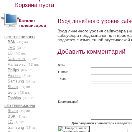
Корзина пуста
Вход линейного уровня саб
Каталог
телевизоров
Вход линейного уровня сабвуфера
(
н
сабвуфера предназначен для приема 
LCD ТЕЛЕВИЗОРЫ
подается с измененной акустической 
BBK
(45) шт.
JVC
(3) шт.
Добавить комментарий
LG
(40) шт.
Nakamichi
(3) шт.
Panasonic
(21) шт.
ФИО:
Philips
(63) шт.
E-mail:
Pioneer
(3) шт.
Тема:
Samsung
(57) шт.
Sharp
(31) шт.
Sony
(43) шт.
Toshiba
(39) шт.
Комментарий:
LED ТЕЛЕВИЗОРЫ
Sharp
(10) шт.
BBK
(1) шт.
LG
(4) шт.
Для отправки комментария введите 
Samsung
(15) шт.