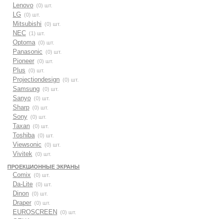
Lenovo
(0) шт.
LG
(0) шт.
Mitsubishi
(0) шт.
NEC
(1) шт.
Optoma
(0) шт.
Panasonic
(0) шт.
Pioneer
(0) шт.
Plus
(0) шт.
Projectiondesign
(0) шт.
Samsung
(0) шт.
Sanyo
(0) шт.
Sharp
(0) шт.
Sony
(0) шт.
Taxan
(0) шт.
Toshiba
(0) шт.
Viewsonic
(0) шт.
Vivitek
(0) шт.
ПРОЕКЦИОННЫЕ ЭКРАНЫ
Comix
(0) шт.
Da-Lite
(0) шт.
Dinon
(0) шт.
Draper
(0) шт.
EUROSCREEN
(0) шт.