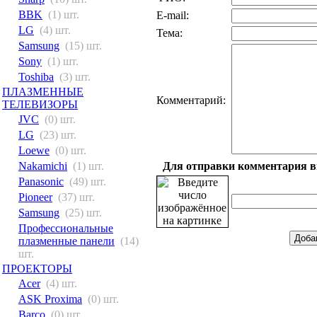
BBK
(1) шт.
E-mail:
LG
(4) шт.
Тема:
Samsung
(15) шт.
Sony
(1) шт.
Toshiba
(3) шт.
ПЛАЗМЕННЫЕ
Комментарий:
ТЕЛЕВИЗОРЫ
JVC
(0) шт.
LG
(23) шт.
Loewe
(0) шт.
Для отправки комментария вв
Nakamichi
(1) шт.
Panasonic
(49) шт.
Pioneer
(37) шт.
Samsung
(25) шт.
Профессиональные
плазменные панели
(14)
шт.
ПРОЕКТОРЫ
Acer
(4) шт.
ASK Proxima
(0) шт.
Barco
(0) шт.