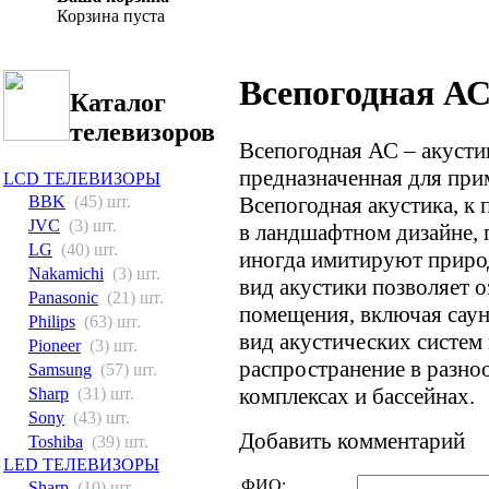
Корзина пуста
Всепогодная А
Каталог
телевизоров
Всепогодная АС – акусти
предназначенная для при
LCD ТЕЛЕВИЗОРЫ
Всепогодная акустика, к 
BBK
(45) шт.
JVC
(3) шт.
в ландшафтном дизайне, 
LG
(40) шт.
иногда имитируют приро
Nakamichi
(3) шт.
вид акустики позволяет 
Panasonic
(21) шт.
помещения, включая саун
Philips
(63) шт.
вид акустических систем
Pioneer
(3) шт.
распространение в разн
Samsung
(57) шт.
комплексах и бассейнах.
Sharp
(31) шт.
Sony
(43) шт.
Добавить комментарий
Toshiba
(39) шт.
LED ТЕЛЕВИЗОРЫ
ФИО:
Sharp
(10) шт.