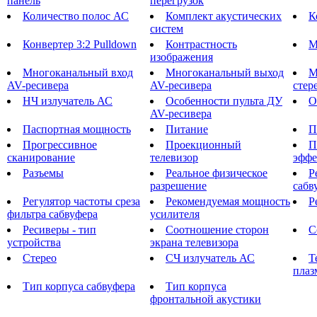
панель
перегрузок
Количество полос АС
Комплект акустических
К
систем
Конвертер 3:2 Pulldown
Контрастность
М
изображения
Многоканальный вход
Многоканальный выход
М
AV-ресивера
AV-ресивера
стер
НЧ излучатель АС
Особенности пульта ДУ
О
AV-ресивера
Паспортная мощность
Питание
П
Прогрессивное
Проекционный
П
сканирование
телевизор
эффе
Разъемы
Реальное физическое
Р
разрешение
сабв
Регулятор частоты среза
Рекомендуемая мощность
Р
фильтра сабвуфера
усилителя
Ресиверы - тип
Соотношение сторон
С
устройства
экрана телевизора
Стерео
СЧ излучатель АС
Т
плаз
Тип корпуса сабвуфера
Тип корпуса
фронтальной акустики