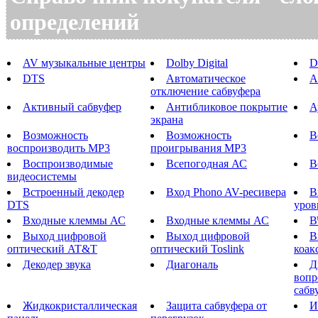
определений
AV музыкальные центры
Dolby Digital
D
DTS
Автоматическое
А
отключение сабвуфера
Активный сабвуфер
Антибликовое покрытие
А
экрана
Возможность
Возможность
В
воспроизводить MP3
проигрывания MP3
Воспроизводимые
Всепогодная АС
В
видеосистемы
Встроенный декодер
Вход Phono AV-ресивера
В
DTS
уров
Входные клеммы АС
Входные клеммы АС
В
Выход цифровой
Выход цифровой
В
оптический AT&T
оптический Toslink
коак
Декодер звука
Диагональ
Д
вопр
сабв
Жидкокристаллическая
Защита сабвуфера от
И