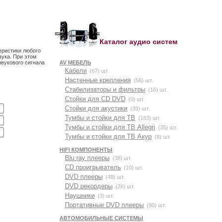
Каталог аудио систем
еристики любого
вука. При этом
звукового сигнала
AV МЕБЕЛЬ
Кабели
(67) шт.
Настенные крепления
(56) шт.
Стабилизаторы и фильтры
(16) шт.
Стойки для CD DVD
(0) шт.
Стойки для акустики
(39) шт.
Тумбы и стойки для ТВ
(183) шт.
Тумбы и стойки для ТВ Allegri
(35) шт.
Тумбы и стойки для ТВ Акур
(8) шт.
HIFI КОМПОНЕНТЫ
Blu ray плееры
(38) шт.
CD проигрыватель
(10) шт.
DVD плееры
(48) шт.
DVD рекордеры
(26) шт.
Наушники
(3) шт.
Портативные DVD плееры
(90) шт.
АВТОМОБИЛЬНЫЕ СИСТЕМЫ