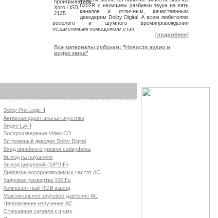
8202R с наличием разбивки звука на пять
каналов и отличным, качественным
декодером Dolby Digital. А всем любителям
веселого и шумного времяпровождения
незаменимым помощником стан
[подробнее]
Все материалы рубрики: "Новости аудио и
видео мира"
Dolby Pro Logic II
Активная фронтальная акустика
Видео ЦАП
Воспроизведение Video CD
Встроенный декодер Dolby Digital
Вход линейного уровня сабвуфера
Выход на наушники
Выход цифровой (S/PDIF)
Диапазон воспроизводимых частот АС
Кадровая развертка 100 Гц
Компонентный RGB выход
Максимальное звуковое давление АС
Направление излучения АС
Отношение сигнала к шуму