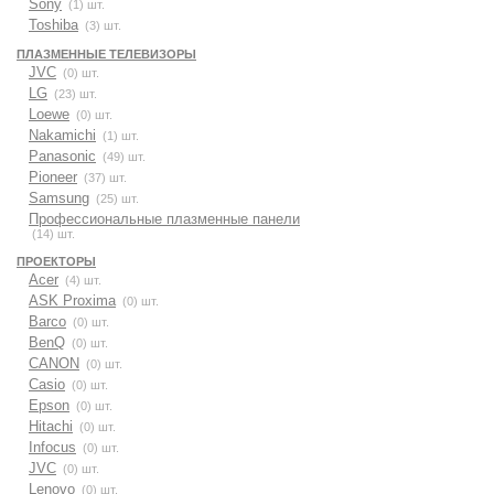
Sony
(1) шт.
Toshiba
(3) шт.
ПЛАЗМЕННЫЕ ТЕЛЕВИЗОРЫ
JVC
(0) шт.
LG
(23) шт.
Loewe
(0) шт.
Nakamichi
(1) шт.
Panasonic
(49) шт.
Pioneer
(37) шт.
Samsung
(25) шт.
Профессиональные плазменные панели
(14) шт.
ПРОЕКТОРЫ
Acer
(4) шт.
ASK Proxima
(0) шт.
Barco
(0) шт.
BenQ
(0) шт.
CANON
(0) шт.
Casio
(0) шт.
Epson
(0) шт.
Hitachi
(0) шт.
Infocus
(0) шт.
JVC
(0) шт.
Lenovo
(0) шт.