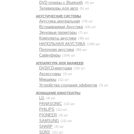
DVD плееры с Bluetooth
(9) шт.
Телевизоры для авто
(5) шт.
АКУСТИЧЕСКИЕ СИСТЕМЫ
Акустика центральная
(70) шт.
Встраиваемая Акустика
(16) шт.
Звуковые проекторы
(7) шт.
Комплекты акустики
(36) шт.
НАПОЛЬНАЯ АКУСТИКА
(145) шт.
Полочная акустика
(90) шт.
Сабвуферы
(154) шт.
АППАРАТУРА ДЛЯ ДИДЖЕЕВ
DVD/CD-вертушки
(10) шт.
Аксессуары
(3) шт.
Микшеры
(11) шт.
Устройства создания эффектов
(3) шт.
ДОМАШНИЕ КИНОТЕАТРЫ
LG
(4) шт.
PANASONIC
(12) шт.
PHILIPS
(11) шт.
PIONEER
(3) шт.
SAMSUNG
(12) шт.
SHARP
(4) шт.
SONY
(11) шт.