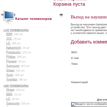
Корзина пуста
Выход на наушни
Каталог телевизоров
Выход на наушники
(
проигры
устройства. Этот выход дае
нет необходимости применени
LCD ТЕЛЕВИЗОРЫ
у усилителя намного выше, ч
BBK
(45) шт.
JVC
(3) шт.
Добавить комме
LG
(40) шт.
Nakamichi
(3) шт.
Panasonic
ФИО:
(21) шт.
Philips
(63) шт.
E-mail:
Pioneer
(3) шт.
Тема:
Samsung
(57) шт.
Sharp
(31) шт.
Sony
(43) шт.
Toshiba
(39) шт.
Комментарий:
LED ТЕЛЕВИЗОРЫ
Sharp
(10) шт.
BBK
(1) шт.
LG
(4) шт.
Для от
Samsung
(15) шт.