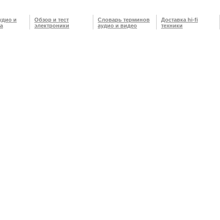
удио и
Обзор и тест
Словарь терминов
Доставка hi-fi
а
электроники
аудио и видео
техники