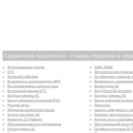
Справочник покупателя - словарь терминов и опр
AV музыкальные центры
Dolby Digital
DTS
Автоматическое отключ
Активный сабвуфер
Антибликовое покрытие 
Возможность воспроизводить MP3
Возможность проигрыва
Воспроизводимые видеосистемы
Всепогодная АС
Встроенный декодер DTS
Вход Phono AV-ресивера
Входные клеммы АС
Входные клеммы АС
Выход цифровой оптический AT&T
Выход цифровой оптическ
Декодер звука
Диагональ
Жидкокристаллическая панель
Защита сабвуфера от пе
Количество полос АС
Комплект акустических 
Конвертер 3:2 Pulldown
Контрастность изображе
Многоканальный вход AV-ресивера
Многоканальный выход A
НЧ излучатель АС
Особенности пульта ДУ 