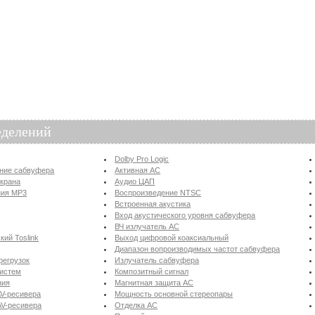
еделений
Dolby Pro Logic
ение сабвуфера
Активная АС
экрана
Аудио ЦАП
ния MP3
Воспроизведение NTSC
Встроенная акустика
Вход акустического уровня сабвуфера
ВЧ излучатель АС
ий Toslink
Выход цифровой коаксиальный
Диапазон вопроизводимых частот сабвуфера
регрузок
Излучатель сабвуфера
систем
Композитный сигнал
ния
Магнитная защита АС
V-ресивера
Мощность основной стереопары
AV-ресивера
Отделка АС