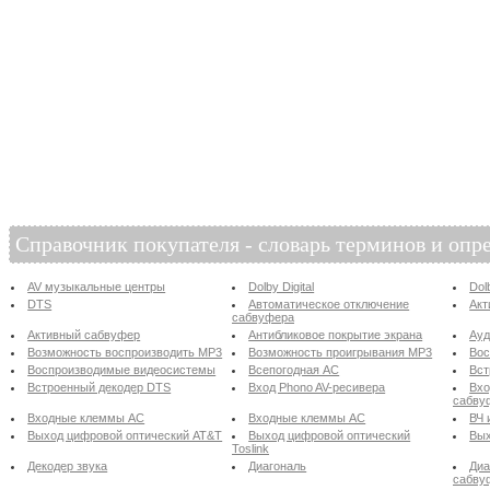
Справочник покупателя - словарь терминов и опр
AV музыкальные центры
Dolby Digital
Dol
DTS
Автоматическое отключение
Акт
сабвуфера
Активный сабвуфер
Антибликовое покрытие экрана
Ау
Возможность воспроизводить MP3
Возможность проигрывания MP3
Вос
Воспроизводимые видеосистемы
Всепогодная АС
Вст
Встроенный декодер DTS
Вход Phono AV-ресивера
Вхо
сабву
Входные клеммы АС
Входные клеммы АС
ВЧ 
Выход цифровой оптический AT&T
Выход цифровой оптический
Вых
Toslink
Декодер звука
Диагональ
Диа
сабву