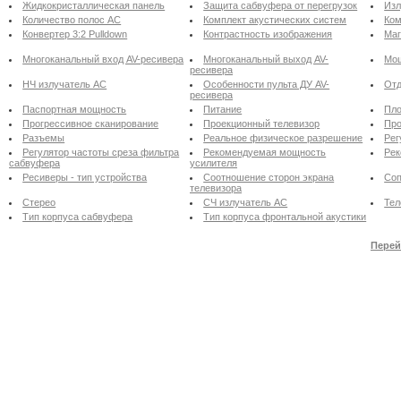
Жидкокристаллическая панель
Защита сабвуфера от перегрузок
Изл
Количество полос АС
Комплект акустических систем
Ком
Конвертер 3:2 Pulldown
Контрастность изображения
Маг
Многоканальный вход AV-ресивера
Многоканальный выход AV-
Мощ
ресивера
НЧ излучатель АС
Особенности пульта ДУ AV-
Отд
ресивера
Паспортная мощность
Питание
Пло
Прогрессивное сканирование
Проекционный телевизор
Про
Разъемы
Реальное физическое разрешение
Рег
Регулятор частоты среза фильтра
Рекомендуемая мощность
Рек
сабвуфера
усилителя
Ресиверы - тип устройства
Соотношение сторон экрана
Соп
телевизора
Стерео
СЧ излучатель АС
Тел
Тип корпуса сабвуфера
Тип корпуса фронтальной акустики
Перей