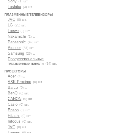
Sony
(1) шт.
Toshiba
(3) шт.
ПЛАЗМЕННЫЕ ТЕЛЕВИЗОРЫ
JVC
(0) шт.
LG
(23) шт.
Loewe
(0) шт.
Nakamichi
(1) шт.
Panasonic
(49) шт.
Pioneer
(37) шт.
Samsung
(25) шт.
Профессиональные
плазменные панели
(14) шт.
ПРОЕКТОРЫ
Acer
(4) шт.
ASK Proxima
(0) шт.
Barco
(0) шт.
BenQ
(0) шт.
CANON
(0) шт.
Casio
(0) шт.
Epson
(0) шт.
Hitachi
(0) шт.
Infocus
(0) шт.
JVC
(0) шт.
Lenovo
(0) шт.