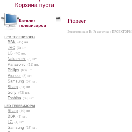
Корзина пуста
Pioneer
Каталог
телевизоров
Электроника и Hi-Fi акустика
/
ПРОЕКТОРЫ
LCD ТЕЛЕВИЗОРЫ
BBK
(45) шт.
JVC
(3) шт.
LG
(40) шт.
Nakamichi
(3) шт.
Panasonic
(21) шт.
Philips
(63) шт.
Pioneer
(3) шт.
Samsung
(57) шт.
Sharp
(31) шт.
Sony
(43) шт.
Toshiba
(39) шт.
LED ТЕЛЕВИЗОРЫ
Sharp
(10) шт.
BBK
(1) шт.
LG
(4) шт.
Samsung
(15) шт.