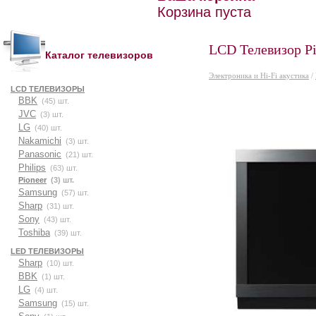
Корзина пуста
LCD Телевизор P
Каталог телевизоров
Электроника и Hi-Fi акустика
/
LCD ТЕЛЕВИЗОРЫ
BBK
(45) шт.
JVC
(3) шт.
LG
(40) шт.
Nakamichi
(3) шт.
Panasonic
(21) шт.
Philips
(63) шт.
Pioneer
(3) шт.
Samsung
(57) шт.
Sharp
(31) шт.
Sony
(43) шт.
Toshiba
(39) шт.
LED ТЕЛЕВИЗОРЫ
Sharp
(10) шт.
BBK
(1) шт.
LG
(4) шт.
Samsung
(15) шт.