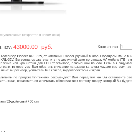
я увеличения (откроется в новом окне)
43000.00 руб.
Количество:
RL-32V:
Телевизор Pioneer KRL-32V, от компании Pioneer удачный выбор. Обращаем Ваше вни
KRL-32V, Вы всегда сможете купить по доступной цене со склада: AV мебель (ТВ тумб
репления или кронштейн для LCD телевизора, плазменной панели. Если вы задумал
театр, то советуем Вам обратить внимание на раздел каталога «аудио систем», где
цене: av ресивер, усилитель hi-fi класса, видеопроекторы и экран.
ьтанты по продаже hifi-техники рекомендуют Вам перед тем как Вы остановите сво
ть заказ, ознакомиться и почитать обзор или тест по тому товару, который Вы будете
нали 32-дюймовый / 80 cm