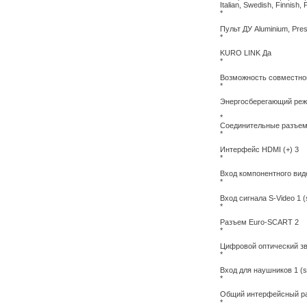
Italian, Swedish, Finnish,
*
Пульт ДУ Aluminium, Pres
*
KURO LINK Да
*
Возможность совместной
*
Энергосберегающий режи
*
Соединительные разъе
*
Интерфейс HDMI (+) 3
*
Вход компонентного вид
*
Вход сигнала S-Video 1 (
*
Разъем Euro-SCART 2
*
Цифровой оптический зв
*
Вход для наушников 1 (s
*
Общий интерфейсный ра
*