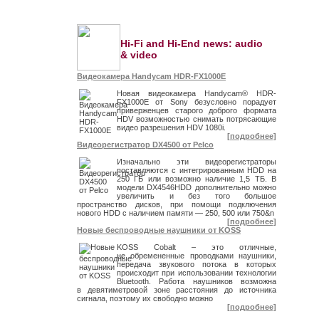
Hi-Fi and Hi-End news: audio
& video
Видеокамера Handycam HDR-FX1000E
Новая видеокамера Handycam® HDR-
FX1000E от Sony безусловно порадует
приверженцев старого доброго формата
HDV возможностью снимать потрясающие
видео разрешения HDV 1080i.
[подробнее]
Видеорегистратор DX4500 от Pelco
Изначально эти видеорегистраторы
поставляются с интегрированным HDD на
250 ГБ или возможно наличие 1,5 ТБ. В
модели DX4546HDD дополнительно можно
увеличить и без того большое
пространство дисков, при помощи подключения
нового HDD с наличием памяти — 250, 500 или 750&n
[подробнее]
Новые беспроводные наушники от KOSS
KOSS Cobalt – это отличные,
не обремененные проводками наушники,
передача звукового потока в которых
происходит при использовании технологии
Bluetooth. Работа наушников возможна
в девятиметровой зоне расстояния до источника
сигнала, поэтому их свободно можно
[подробнее]