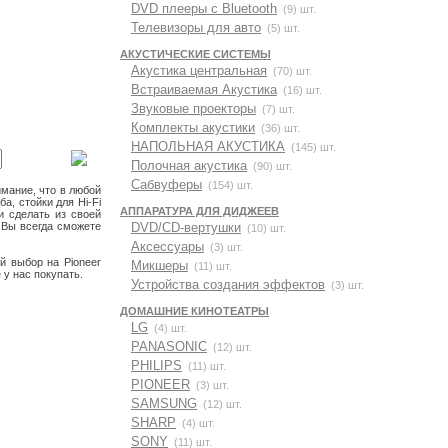
DVD плееры с Bluetooth
(9) шт.
Телевизоры для авто
(5) шт.
АКУСТИЧЕСКИЕ СИСТЕМЫ
Акустика центральная
(70) шт.
Встраиваемая Акустика
(16) шт.
Звуковые проекторы
(7) шт.
Комплекты акустики
(36) шт.
НАПОЛЬНАЯ АКУСТИКА
(145) шт.
Полочная акустика
(90) шт.
Сабвуферы
(154) шт.
мание, что в любой
а, стойки для Hi-Fi
АППАРАТУРА ДЛЯ ДИДЖЕЕВ
и сделать из своей
 Вы всегда сможете
DVD/CD-вертушки
(10) шт.
Аксессуары
(3) шт.
й выбор на Pioneer
Микшеры
(11) шт.
 у нас покупать.
Устройства создания эффектов
(3) шт.
ДОМАШНИЕ КИНОТЕАТРЫ
LG
(4) шт.
PANASONIC
(12) шт.
PHILIPS
(11) шт.
PIONEER
(3) шт.
SAMSUNG
(12) шт.
SHARP
(4) шт.
SONY
(11) шт.