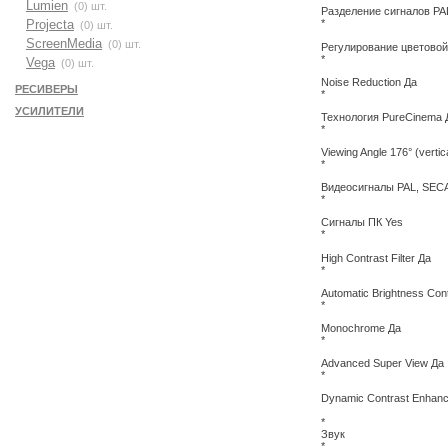
Lumien
(0) шт.
Разделение сигналов PA
Projecta
*
(0) шт.
ScreenMedia
(0) шт.
Регулирование цветовой
*
Vega
(0) шт.
Noise Reduction Да
РЕСИВЕРЫ
*
УСИЛИТЕЛИ
Технология PureCinema 
*
Viewing Angle 176° (vertica
*
Видеосигналы PAL, SECA
*
Сигналы ПК Yes
*
High Contrast Filter Да
*
Automatic Brightness Cont
*
Monochrome Да
*
Advanced Super View Да
*
Dynamic Contrast Enhanc
*
Звук
*