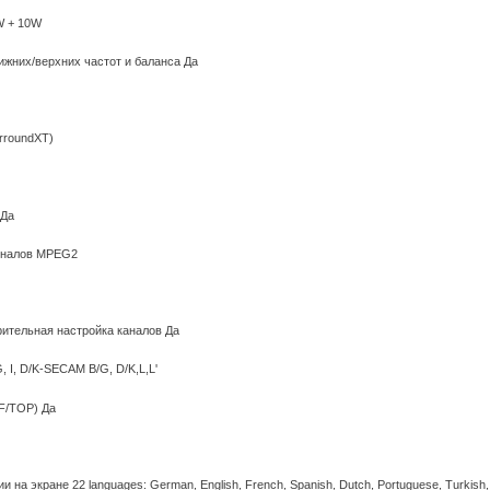
W + 10W
ижних/верхних частот и баланса Да
rroundXT)
 Да
гналов MPEG2
ительная настройка каналов Да
 I, D/K-SECAM B/G, D/K,L,L'
F/TOP) Да
на экране 22 languages: German, English, French, Spanish, Dutch, Portuguese, Turkish,