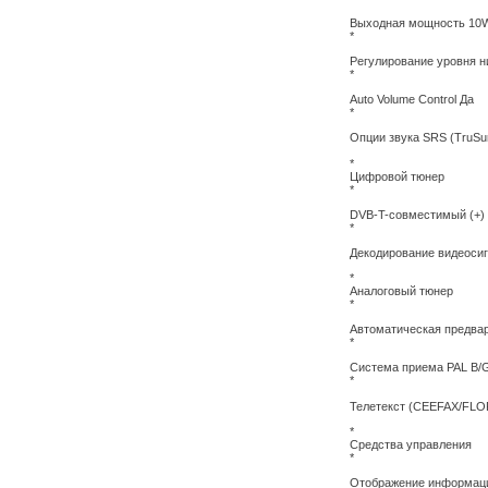
Выходная мощность 10
*
Регулирование уровня н
*
Auto Volume Control Да
*
Опции звука SRS (TruSu
*
Цифровой тюнер
*
DVB-T-совместимый (+)
*
Декодирование видеоси
*
Аналоговый тюнер
*
Автоматическая предвар
*
Система приема PAL B/G,
*
Телетекст (CEEFAX/FLO
*
Средства управления
*
Отображение информации 