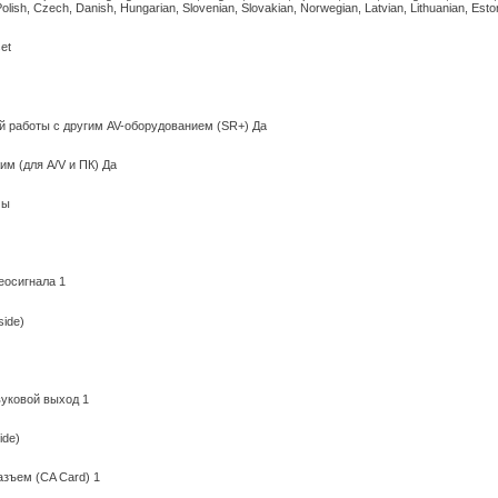
 Polish, Czech, Danish, Hungarian, Slovenian, Slovakian, Norwegian, Latvian, Lithuanian, Esto
et
 работы с другим AV-оборудованием (SR+) Да
м (для A/V и ПК) Да
мы
еосигнала 1
side)
уковой выход 1
ide)
зъем (CA Card) 1