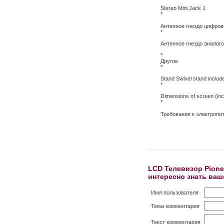
Stereo Mini Jack 1
*
Антенное гнездо цифров
*
Антенное гнездо аналого
*
Другие
*
Stand Swivel stand includ
*
Dimensions of screen (inc
*
Требования к электропи
LCD Телевизор Pione
интересно знать ваш
Имя пользователя
Тема комментария
Текст комментария