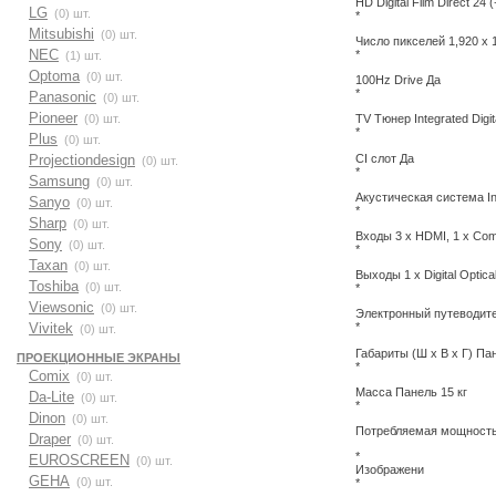
HD Digital Film Direct 24 
LG
(0) шт.
*
Mitsubishi
(0) шт.
Число пикселей 1,920 x 
NEC
*
(1) шт.
Optoma
(0) шт.
100Hz Drive Да
*
Panasonic
(0) шт.
Pioneer
(0) шт.
TV Тюнер Integrated Digit
*
Plus
(0) шт.
CI слот Да
Projectiondesign
(0) шт.
*
Samsung
(0) шт.
Акустическая система In
Sanyo
(0) шт.
*
Sharp
(0) шт.
Входы 3 x HDMI, 1 x Comp
Sony
(0) шт.
*
Taxan
(0) шт.
Выходы 1 x Digital Optica
Toshiba
(0) шт.
*
Viewsonic
(0) шт.
Электронный путеводит
Vivitek
*
(0) шт.
Габариты (Ш x В x Г) Па
ПРОЕКЦИОННЫЕ ЭКРАНЫ
*
Comix
(0) шт.
Масса Панель 15 кг
Da-Lite
(0) шт.
*
Dinon
(0) шт.
Потребляемая мощность 
Draper
(0) шт.
*
EUROSCREEN
(0) шт.
Изображени
GEHA
(0) шт.
*