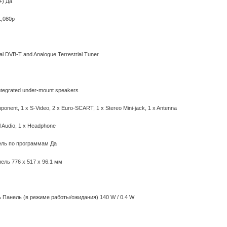
(+) Да
1,080p
al DVB-T and Analogue Terrestrial Tuner
tegrated under-mount speakers
onent, 1 x S-Video, 2 x Euro-SCART, 1 x Stereo Mini-jack, 1 x Antenna
l Audio, 1 x Headphone
ель по программам Да
нель 776 x 517 x 96.1 мм
Панель (в режиме работы/ожидания) 140 W / 0.4 W