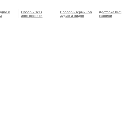
удио и
Обзор и тест
Словарь терминов
Доставка hi-fi
а
электроники
аудио и видео
техники