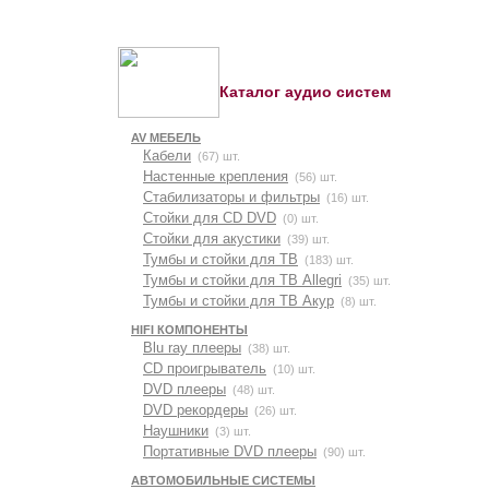
Каталог аудио систем
AV МЕБЕЛЬ
Кабели
(67) шт.
Настенные крепления
(56) шт.
Стабилизаторы и фильтры
(16) шт.
Стойки для CD DVD
(0) шт.
Стойки для акустики
(39) шт.
Тумбы и стойки для ТВ
(183) шт.
Тумбы и стойки для ТВ Allegri
(35) шт.
Тумбы и стойки для ТВ Акур
(8) шт.
HIFI КОМПОНЕНТЫ
Blu ray плееры
(38) шт.
CD проигрыватель
(10) шт.
DVD плееры
(48) шт.
DVD рекордеры
(26) шт.
Наушники
(3) шт.
Портативные DVD плееры
(90) шт.
АВТОМОБИЛЬНЫЕ СИСТЕМЫ