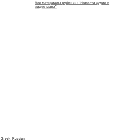
Все материалы рубрики: "Новости аудио и
видео мира"
 Greek, Russian,