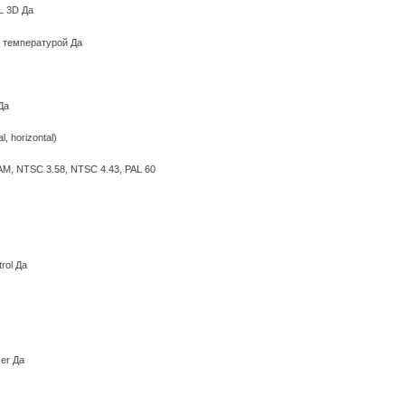
L 3D Да
 температурой Да
Да
l, horizontal)
M, NTSC 3.58, NTSC 4.43, PAL 60
rol Да
er Да