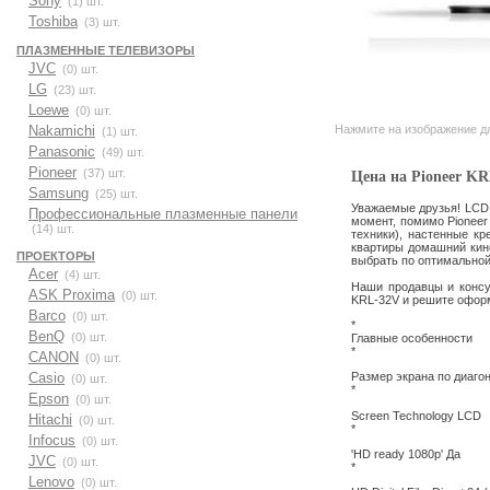
Sony
(1) шт.
Toshiba
(3) шт.
ПЛАЗМЕННЫЕ ТЕЛЕВИЗОРЫ
JVC
(0) шт.
LG
(23) шт.
Loewe
(0) шт.
Нажмите на изображение дл
Nakamichi
(1) шт.
Panasonic
(49) шт.
Pioneer
(37) шт.
Цена на Pioneer K
Samsung
(25) шт.
Уважаемые друзья! LCD 
Профессиональные плазменные панели
момент, помимо Pioneer 
(14) шт.
техники), настенные к
квартиры домашний кино
ПРОЕКТОРЫ
выбрать по оптимальной 
Acer
(4) шт.
Наши продавцы и консул
ASK Proxima
(0) шт.
KRL-32V и решите оформи
Barco
(0) шт.
*
BenQ
(0) шт.
Главные особенности
*
CANON
(0) шт.
Casio
Размер экрана по диаго
(0) шт.
*
Epson
(0) шт.
Screen Technology LCD
Hitachi
(0) шт.
*
Infocus
(0) шт.
'HD ready 1080p' Да
JVC
(0) шт.
*
Lenovo
(0) шт.