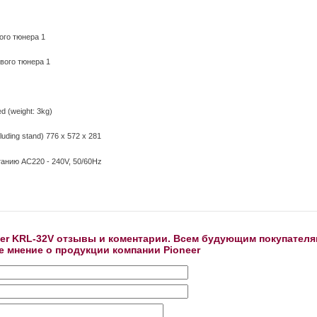
ого тюнера 1
вого тюнера 1
ed (weight: 3kg)
luding stand) 776 x 572 x 281
танию AC220 - 240V, 50/60Hz
er KRL-32V отзывы и коментарии. Всем будующим покупателя
е мнение о продукции компании Pioneer