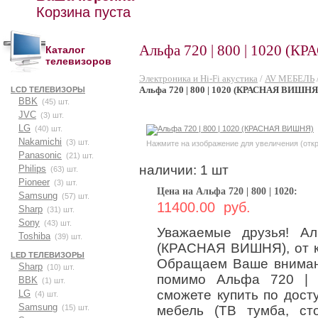
Корзина пуста
Альфа 720 | 800 | 1020 (
Каталог
телевизоров
Электроника и Hi-Fi акустика
/
AV МЕБЕЛЬ
Альфа 720 | 800 | 1020 (КРАСНАЯ ВИШНЯ
LCD ТЕЛЕВИЗОРЫ
BBK
(45) шт.
JVC
(3) шт.
LG
(40) шт.
Nakamichi
(3) шт.
Нажмите на изображение для увеличения (откр
Panasonic
(21) шт.
наличии: 1 шт
Philips
(63) шт.
Pioneer
(3) шт.
Цена на Альфа 720 | 800 | 1020:
Samsung
(57) шт.
11400.00 руб.
Sharp
(31) шт.
Sony
(43) шт.
Уважаемые друзья! А
Toshiba
(39) шт.
(КРАСНАЯ ВИШНЯ), от к
LED ТЕЛЕВИЗОРЫ
Обращаем Ваше внимани
Sharp
(10) шт.
помимо Альфа 720 | 
BBK
(1) шт.
сможете купить по дост
LG
(4) шт.
Samsung
мебель (ТВ тумба, сто
(15) шт.