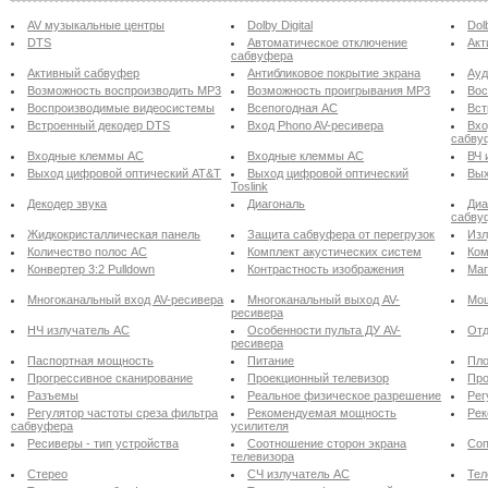
AV музыкальные центры
Dolby Digital
Dol
DTS
Автоматическое отключение
Акт
сабвуфера
Активный сабвуфер
Антибликовое покрытие экрана
Ау
Возможность воспроизводить MP3
Возможность проигрывания MP3
Вос
Воспроизводимые видеосистемы
Всепогодная АС
Вст
Встроенный декодер DTS
Вход Phono AV-ресивера
Вхо
сабву
Входные клеммы АС
Входные клеммы АС
ВЧ 
Выход цифровой оптический AT&T
Выход цифровой оптический
Вых
Toslink
Декодер звука
Диагональ
Диа
сабву
Жидкокристаллическая панель
Защита сабвуфера от перегрузок
Изл
Количество полос АС
Комплект акустических систем
Ком
Конвертер 3:2 Pulldown
Контрастность изображения
Маг
Многоканальный вход AV-ресивера
Многоканальный выход AV-
Мощ
ресивера
НЧ излучатель АС
Особенности пульта ДУ AV-
Отд
ресивера
Паспортная мощность
Питание
Пло
Прогрессивное сканирование
Проекционный телевизор
Про
Разъемы
Реальное физическое разрешение
Рег
Регулятор частоты среза фильтра
Рекомендуемая мощность
Рек
сабвуфера
усилителя
Ресиверы - тип устройства
Соотношение сторон экрана
Соп
телевизора
Стерео
СЧ излучатель АС
Тел