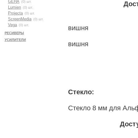
GEHA
(0) шт.
Доступные ц
Lumien
(0) шт.
Projecta
(0) шт.
- Кр
ScreenMedia
(0) шт.
Vega
(0) шт.
вишня
РЕСИВЕРЫ
- Же
УСИЛИТЕЛИ
вишня
- О
- 
- К
Стекло:
Стекло 8 мм для Альфа
Доступные ц