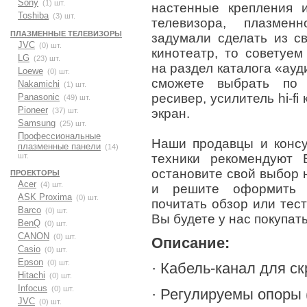
Sony
(1) шт.
настенные крепления 
Toshiba
(3) шт.
телевизора, плазме
ПЛАЗМЕННЫЕ ТЕЛЕВИЗОРЫ
задумали сделать из с
JVC
(0) шт.
кинотеатр, то советуе
LG
(23) шт.
на раздел каталога «ауд
Loewe
(0) шт.
сможете выбрать по 
Nakamichi
(1) шт.
ресивер, усилитель hi-fi
Panasonic
(49) шт.
Pioneer
экран.
(37) шт.
Samsung
(25) шт.
Профессиональные
Наши продавцы и консул
плазменные панели
(14)
техники рекомендуют
шт.
остановите свой выбор н
ПРОЕКТОРЫ
Acer
(4) шт.
и решите оформить з
ASK Proxima
(0) шт.
почитать обзор или тест
Barco
(0) шт.
Вы будете у нас покупать
BenQ
(0) шт.
CANON
(0) шт.
Описание:
Casio
(0) шт.
Epson
(0) шт.
· Кабель-канал для с
Hitachi
(0) шт.
Infocus
(0) шт.
· Регулируемы опоры 
JVC
(0) шт.