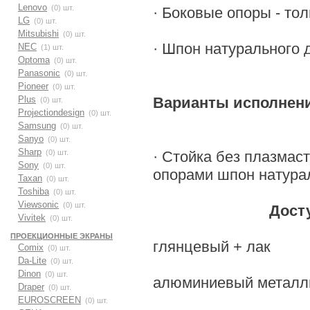
Lenovo
(0) шт.
· Боковые опоры - то
LG
(0) шт.
Mitsubishi
(0) шт.
· Шпон натурального 
NEC
(1) шт.
Optoma
(0) шт.
Panasonic
(0) шт.
Pioneer
(0) шт.
Варианты исполнен
Plus
(0) шт.
Projectiondesign
(0) шт.
Samsung
(0) шт.
Sanyo
(0) шт.
Sharp
· Стойка без плазмас
(0) шт.
Sony
(0) шт.
опорами шпон натура
Taxan
(0) шт.
Toshiba
(0) шт.
Viewsonic
(0) шт.
Доступные ц
Vivitek
(0) шт.
ПРОЕКЦИОННЫЕ ЭКРАНЫ
глянцевый + лак
Comix
(0) шт.
Da-Lite
(0) шт.
Dinon
(0) шт.
алюминиевый металли
Draper
(0) шт.
EUROSCREEN
(0) шт.